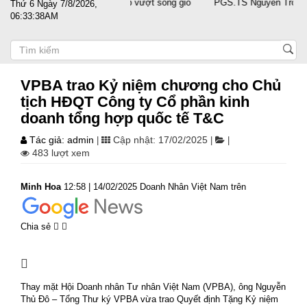
 sát cánh cùng doanh nghiệp vượt sóng gió
PGS.TS Nguyễn Trọng Điều
Thứ 6 Ngày 7/8/2026,
06:33:39AM
VPBA trao Kỷ niệm chương cho Chủ
tịch HĐQT Công ty Cổ phần kinh
doanh tổng hợp quốc tế T&C
Tác giả: admin
Cập nhật: 17/02/2025
|
|
|
483 lượt xem
Minh Hoa
12:58 | 14/02/2025 Doanh Nhân Việt Nam trên
Chia sẻ
Thay mặt Hội Doanh nhân Tư nhân Việt Nam (VPBA), ông Nguyễn
Thủ Đô – Tổng Thư ký VPBA vừa trao Quyết định Tặng Kỷ niệm