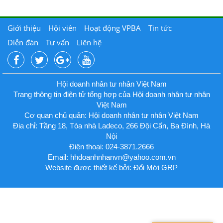
Giới thiệu
Hội viên
Hoạt động VPBA
Tin tức
Diễn đàn
Tư vấn
Liên hệ
Hội doanh nhân tư nhân Việt Nam
Trang thông tin điện tử tổng hợp của Hội doanh nhân tư nhân
Việt Nam
Cơ quan chủ quản: Hội doanh nhân tư nhân Việt Nam
Địa chỉ: Tầng 18, Tòa nhà Ladeco, 266 Đội Cấn, Ba Đình, Hà
Nội
Điện thoại: 024-3871.2666
Email:
hhdoanhnhanvn@yahoo.com.vn
Website được thiết kế bởi: Đổi Mới GRP