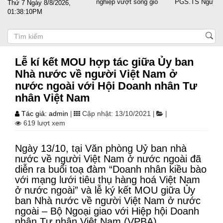
t nước sát cánh cùng doanh nghiệp vượt sóng gió
PGS.TS Nguyễn Trọn
Thứ 7 Ngày 8/8/2026,
01:38:10PM
Lễ kí kết MOU hợp tác giữa Ủy ban
Nhà nước về người Việt Nam ở
nước ngoài với Hội Doanh nhân Tư
nhân Việt Nam
Tác giả: admin
Cập nhật: 13/10/2021
|
|
|
619 lượt xem
Ngày 13/10, tại Văn phòng Uỷ ban nhà
nước về người Việt Nam ở nước ngoài đã
diễn ra buổi toạ đàm “Doanh nhân kiều bào
với mạng lưới tiêu thụ hàng hoá Việt Nam
ở nước ngoài” và lễ ký kết MOU giữa Ủy
ban Nhà nước về người Việt Nam ở nước
ngoài – Bộ Ngoại giao với Hiệp hội Doanh
nhân Tư nhân Việt Nam (VPBA).