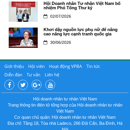
Hội Doanh nhân Tư nhân Việt Nam bổ
nhiệm Phó Tổng Thư ký
02/07/2026
Khơi dậy nguồn lực phụ nữ để nâng
cao năng lực cạnh tranh quốc gia
30/06/2026
Giới thiệu
Hội viên
Hoạt động VPBA
Tin tức
Diễn đàn
Tư vấn
Liên hệ
Hội doanh nhân tư nhân Việt Nam
Trang thông tin điện tử tổng hợp của Hội doanh nhân tư nhân
Việt Nam
Cơ quan chủ quản: Hội doanh nhân tư nhân Việt Nam
Địa chỉ: Tầng 18, Tòa nhà Ladeco, 266 Đội Cấn, Ba Đình, Hà
Nội