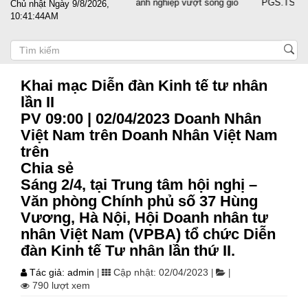
Đất nước sát cánh cùng doanh nghiệp vượt sóng gió
PGS.TS Nguyễn T
Chủ nhật Ngày 9/8/2026,
10:41:45AM
Khai mạc Diễn đàn Kinh tế tư nhân
lần II
PV 09:00 | 02/04/2023 Doanh Nhân
Việt Nam trên Doanh Nhân Việt Nam
trên
Chia sẻ
Sáng 2/4, tại Trung tâm hội nghị –
Văn phòng Chính phủ số 37 Hùng
Vương, Hà Nội, Hội Doanh nhân tư
nhân Việt Nam (VPBA) tổ chức Diễn
đàn Kinh tế Tư nhân lần thứ II.
Tác giả: admin
Cập nhật: 02/04/2023
|
|
|
790 lượt xem