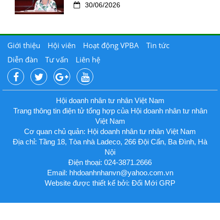
30/06/2026
Giới thiệu
Hội viên
Hoạt động VPBA
Tin tức
Diễn đàn
Tư vấn
Liên hệ
Hội doanh nhân tư nhân Việt Nam
Trang thông tin điện tử tổng hợp của Hội doanh nhân tư nhân
Việt Nam
Cơ quan chủ quản: Hội doanh nhân tư nhân Việt Nam
Địa chỉ: Tầng 18, Tòa nhà Ladeco, 266 Đội Cấn, Ba Đình, Hà
Nội
Điện thoại: 024-3871.2666
Email:
hhdoanhnhanvn@yahoo.com.vn
Website được thiết kế bởi: Đổi Mới GRP