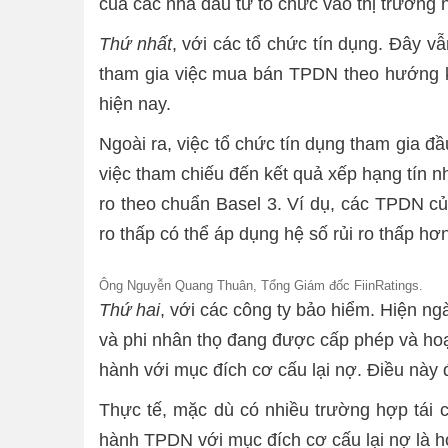
của các nhà đầu tư tổ chức vào thị trường 
Thứ nhất
, với các tổ chức tín dụng. Đây v
tham gia việc mua bán TPDN theo hướng kiể
hiện nay.
Ngoài ra, việc tổ chức tín dụng tham gia đầ
việc tham chiếu đến kết quả xếp hạng tín nh
ro theo chuẩn Basel 3. Ví dụ, các TPDN c
ro thấp có thể áp dụng hệ số rủi ro thấp 
Ông Nguyễn Quang Thuân, Tổng Giám đốc FiinRatings.
Thứ hai
, với các công ty bảo hiểm. Hiện n
và phi nhân thọ đang được cấp phép và ho
hành với mục đích cơ cấu lại nợ. Điều nà
Thực tế, mặc dù có nhiều trường hợp tái 
hành TPDN với mục đích cơ cấu lại nợ là 