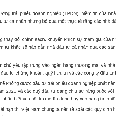
rường trái phiếu doanh nghiệp (TPDN), niềm tin của nhà
đầu tư cá nhân nhưng bỏ qua một thực tế rằng các nhà đầ
g thay đổi chính sách, khuyến khích sự tham gia của n
hơn tự khắc sẽ hấp dẫn nhà đầu tư cá nhân qua các sản
 chủ yếu tập trung vào ngân hàng thương mại và nhà 
 đầu tư chứng khoán, quỹ hưu trí và các công ty đầu tư t
chế không được đầu tư trái phiếu doanh nghiệp phát hàn
ăm 2023 và các quỹ đầu tư đang chịu sự ràng buộc với 
ự phân biệt về chất lượng tín dụng hay xếp hạng tín nhi
dài hạn thì Việt Nam chúng ta nên rà soát các quy địn