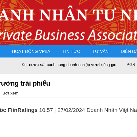
HOẠT ĐỘNG VPBA
TIN TỨC
TƯ VẤN
DIỄN Đ
Đất nước sát cánh cùng doanh nghiệp vượt sóng gió
PGS.TS Nguyễn
rường trái phiếu
 lượt xem
c FiinRatings
10:57 | 27/02/2024 Doanh Nhân Việt N