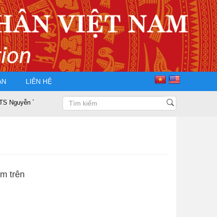
ÀN
LIÊN HỆ
 Trọng Điều tái đắc cử Chủ tịch Hội Doanh nhân Tư nhân Việt Nam nhiệm 
am trên