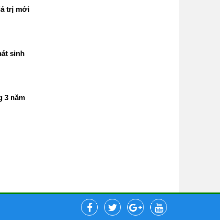
á trị mới
át sinh
g 3 năm