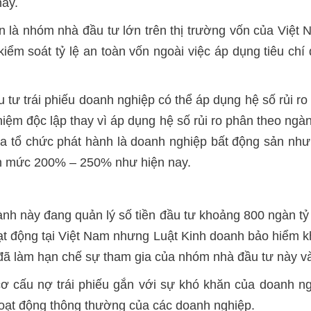
này.
ẫn là nhóm nhà đầu tư lớn trên thị trường vốn của Việt
m soát tỷ lệ an toàn vốn ngoài việc áp dụng tiêu chí 
u tư trái phiếu doanh nghiệp có thể áp dụng hệ số rủi r
iệm độc lập thay vì áp dụng hệ số rủi ro phân theo ngành
ủa tổ chức phát hành là doanh nghiệp bất động sản nh
hơn mức 200% – 250% như hiện nay.
gành này đang quản lý số tiền đầu tư khoảng 800 ngàn t
ạt động tại Việt Nam nhưng Luật Kinh doanh bảo hiểm
y đã làm hạn chế sự tham gia của nhóm nhà đầu tư này 
cơ cấu nợ trái phiếu gắn với sự khó khăn của doanh n
hoạt động thông thường của các doanh nghiệp.