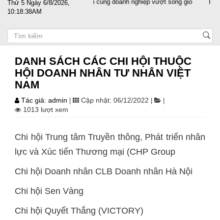
Đất nước sát cánh cùng doanh nghiệp vượt sóng gió
PGS.TS
Thứ 5 Ngày 6/8/2026,
10:18:38AM
DANH SÁCH CÁC CHI HỘI THUỘC
HỘI DOANH NHÂN TƯ NHÂN VIỆT
NAM
Tác giả: admin
Cập nhật: 06/12/2022
|
|
|
1013 lượt xem
Chi hội Trung tâm Truyền thông, Phát triển nhân
lực và Xúc tiến Thương mại (CHP Group
Chi hội Doanh nhân CLB Doanh nhân Hà Nội
Chi hội Sen Vàng
Chi hội Quyết Thắng (VICTORY)