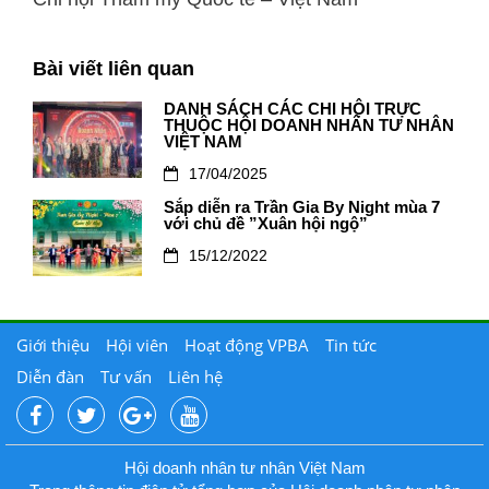
Bài viết liên quan
DANH SÁCH CÁC CHI HỘI TRỰC
THUỘC HỘI DOANH NHÂN TƯ NHÂN
VIỆT NAM
17/04/2025
Sắp diễn ra Trần Gia By Night mùa 7
với chủ đề ”Xuân hội ngộ”
15/12/2022
Giới thiệu
Hội viên
Hoạt động VPBA
Tin tức
Diễn đàn
Tư vấn
Liên hệ
Hội doanh nhân tư nhân Việt Nam