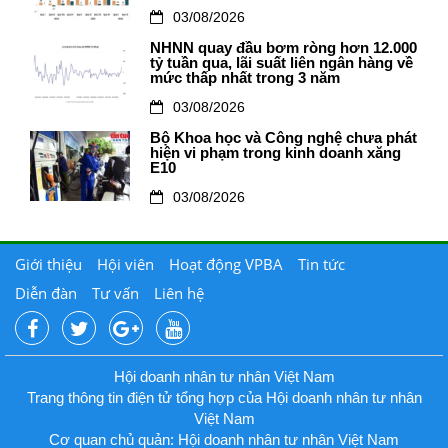
03/08/2026
NHNN quay đầu bơm ròng hơn 12.000
tỷ tuần qua, lãi suất liên ngân hàng về
mức thấp nhất trong 3 năm
03/08/2026
Bộ Khoa học và Công nghệ chưa phát
hiện vi phạm trong kinh doanh xăng
E10
03/08/2026
Giới thiệu
Hội viên
Hoạt động VPBA
Tin tức
Diễn đàn
Tư vấn
Liên hệ
Hội doanh nhân tư nhân Việt Nam
Trang thông tin điện tử tổng hợp của Hội doanh nhân tư nhân
Việt Nam
Cơ quan chủ quản: Hội doanh nhân tư nhân Việt Nam