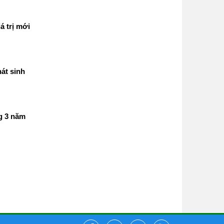
á trị mới
át sinh
g 3 năm