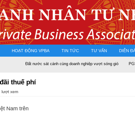
HOẠT ĐỘNG VPBA
TIN TỨC
TƯ VẤN
DIỄN Đ
Đất nước sát cánh cùng doanh nghiệp vượt sóng gió
PGS.TS N
đãi thuế phí
 lượt xem
iệt Nam trên