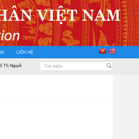
ÀN
LIÊN HỆ
guyễn Trọng Điều tái đắc cử Chủ tịch Hội Doanh nhân Tư nhân Việt Nam nh