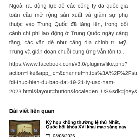
Ngoài ra, động lực để các công ty đa quốc gia
toàn cầu mở rộng sản xuất và giảm sự phụ
thuộc vào Trung Quốc đã tăng lên, trong bối
cảnh chi phí lao động ở Trung Quốc ngày càng
tăng, các vấn đề như căng địa chính trị Mỹ-
Trung và gián đoạn chuỗi cung ứng vẫn tồn tại.
https://www.facebook.com/v3.0/plugins/like.php?
action=like&app_id=&channel=https%3A%2F%2Fs
fdi-thuc-hien-du-bao-dat-19-21-ty-usd-nam-
2023.html&layout=button&locale=en_US&sdk=joey&
Bài viết liên quan
Kỳ họp không thường lệ thứ Nhất,
Quốc hội khóa XVI khai mạc sáng nay
03/08/2026