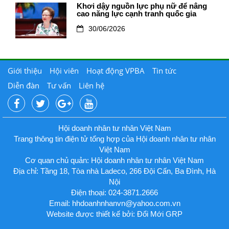
Khơi dậy nguồn lực phụ nữ để nâng
cao năng lực cạnh tranh quốc gia
30/06/2026
Giới thiệu
Hội viên
Hoạt động VPBA
Tin tức
Diễn đàn
Tư vấn
Liên hệ
Hội doanh nhân tư nhân Việt Nam
Trang thông tin điện tử tổng hợp của Hội doanh nhân tư nhân
Việt Nam
Cơ quan chủ quản: Hội doanh nhân tư nhân Việt Nam
Địa chỉ: Tầng 18, Tòa nhà Ladeco, 266 Đội Cấn, Ba Đình, Hà
Nội
Điện thoại: 024-3871.2666
Email:
hhdoanhnhanvn@yahoo.com.vn
Website được thiết kế bởi: Đổi Mới GRP