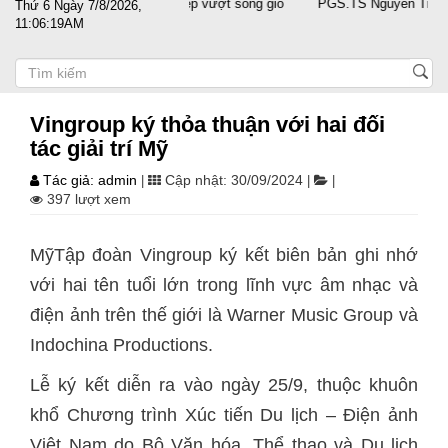
c sát cánh cùng doanh nghiệp vượt sóng gió
PGS.TS Nguyễn Trọng Điề
Thứ 6 Ngày 7/8/2026,
11:06:19AM
Vingroup ký thỏa thuận với hai đối
tác giải trí Mỹ
Tác giả: admin
Cập nhật: 30/09/2024
|
|
|
397 lượt xem
MỹTập đoàn Vingroup ký kết biên bản ghi nhớ
với hai tên tuổi lớn trong lĩnh vực âm nhạc và
điện ảnh trên thế giới là Warner Music Group và
Indochina Productions.
Lễ ký kết diễn ra vào ngày 25/9, thuộc khuôn
khổ Chương trình Xúc tiến Du lịch – Điện ảnh
Việt Nam do Bộ Văn hóa, Thể thao và Du lịch