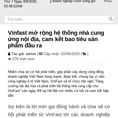
Đất nước sát cánh cùng doanh nghiệp vượt sóng gió
PGS.TS Nguy
Thứ 7 Ngày 8/8/2026,
03:48:52AM
Vinfast mở rộng hệ thống nhà cung
ứng nội địa, cam kết bao tiêu sản
phẩm đầu ra
Tác giả: admin
Cập nhật: 02/06/2025
|
|
|
276 lượt xem
Nhằm chia sẻ cơ hội phát triển, góp phần xây dựng cộng đồng
doanh nghiệp Việt Nam hùng mạnh, đoàn kết, chung tay vì nền
công nghiệp ô tô Việt Nam, VinFast sẽ tổ chức Hội nghị “Tăng
cường nội địa hóa và phát triển hệ thống nhà cung cấp cho
VinFast” vào ngày 9/6 tại Hà Nội với nhiều cơ hội và cam kết hấp
dẫn.
Sự kiện là lời mời gọi đồng hành và chia sẻ cơ
hội phát triển từ VinFast tới các doanh nghiệp