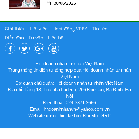
30/06/2026
Giới thiệu
Hội viên
Hoạt động VPBA
Tin tức
Diễn đàn
Tư vấn
Liên hệ
Hội doanh nhân tư nhân Việt Nam
Trang thông tin điện tử tổng hợp của Hội doanh nhân tư nhân
Việt Nam
Cơ quan chủ quản: Hội doanh nhân tư nhân Việt Nam
Địa chỉ: Tầng 18, Tòa nhà Ladeco, 266 Đội Cấn, Ba Đình, Hà
Nội
Điện thoại: 024-3871.2666
Email:
hhdoanhnhanvn@yahoo.com.vn
Website được thiết kế bởi: Đổi Mới GRP