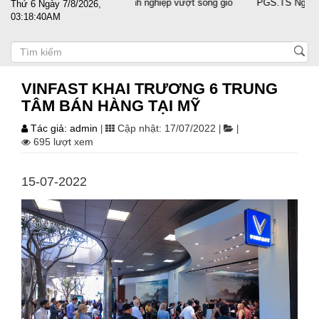
nước sát cánh cùng doanh nghiệp vượt sóng gió
PGS.TS Nguyễn Trọng 
Thứ 6 Ngày 7/8/2026,
03:18:40AM
VINFAST KHAI TRƯƠNG 6 TRUNG
TÂM BÁN HÀNG TẠI MỸ
Tác giả: admin
Cập nhật: 17/07/2022
|
|
|
695 lượt xem
15-07-2022