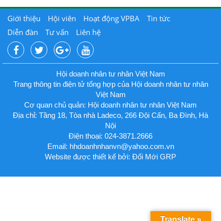
Giới thiệu
Hội viên
Hoạt động VPBA
Tin tức
Diễn đàn
Tư vấn
Liên hệ
Hội doanh nhân tư nhân Việt Nam
Trang thông tin điện tử tổng hợp của Hội doanh nhân tư nhân
Việt Nam
Cơ quan chủ quản: Hội doanh nhân tư nhân Việt Nam
Địa chỉ: Tầng 18, Tòa nhà Ladeco, 266 Đội Cấn, Ba Đình, Hà
Nội
Điện thoại: 024-3871.2666
Email:
hhdoanhnhanvn@yahoo.com.vn
Website được thiết kế bởi: Đổi Mới GRP
Translate »