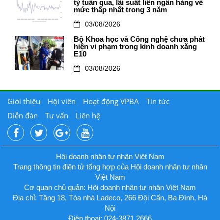
tỷ tuần qua, lãi suất liên ngân hàng về
mức thấp nhất trong 3 năm
03/08/2026
Bộ Khoa học và Công nghệ chưa phát
hiện vi phạm trong kinh doanh xăng
E10
03/08/2026
Giới thiệu
Hội viên
Hoạt động VPBA
Tin tức
Diễn đàn
Tư vấn
Liên hệ
Hội doanh nhân tư nhân Việt Nam
Trang thông tin điện tử tổng hợp của Hội doanh nhân tư nhân
Việt Nam
Cơ quan chủ quản: Hội doanh nhân tư nhân Việt Nam
Địa chỉ: Tầng 18, Tòa nhà Ladeco, 266 Đội Cấn, Ba Đình, Hà
Nội
Điện thoại: 024-3871.2666