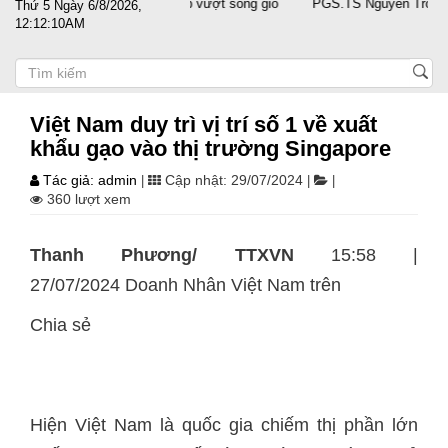
 sát cánh cùng doanh nghiệp vượt sóng gió
PGS.TS Nguyễn Trọng Điều 
Thứ 5 Ngày 6/8/2026,
12:12:11AM
Việt Nam duy trì vị trí số 1 về xuất
khẩu gạo vào thị trường Singapore
Tác giả: admin
Cập nhật: 29/07/2024
|
|
|
360 lượt xem
Thanh Phương/ TTXVN
15:58 |
27/07/2024 Doanh Nhân Việt Nam trên
Chia sẻ
Hiện Việt Nam là quốc gia chiếm thị phần lớn