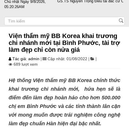
hiệp vượt sóng gió
PGS.TS Nguyễn Trọng Điều tái đắc cử Chủ tịch Hộ
Chủ nhật Ngày 9/8/2026,
05:20:27AM
Viện thẩm mỹ BB Korea khai trương
chi nhánh mới tại Bình Phước, tài trợ
làm đẹp chỉ còn nửa giá
Tác giả: admin
Cập nhật: 01/08/2022
|
|
|
689 lượt xem
Hệ thống Viện thẩm mỹ BB Korea chính thức
khai trương chi nhánh mới, hứa hẹn sẽ là
điểm đến làm đẹp hoàn hảo cho hơn 500.000
chị em Bình Phước và các tỉnh thành lân cận
với mong muốn được trải nghiệm công nghệ
làm đẹp chuẩn Hàn hiện đại bậc nhất.