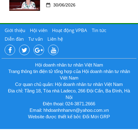
30/06/2026
Giới thiệu
Hội viên
Hoạt động VPBA
Tin tức
Diễn đàn
Tư vấn
Liên hệ
Hội doanh nhân tư nhân Việt Nam
Trang thông tin điện tử tổng hợp của Hội doanh nhân tư nhân
Việt Nam
Cơ quan chủ quản: Hội doanh nhân tư nhân Việt Nam
Địa chỉ: Tầng 18, Tòa nhà Ladeco, 266 Đội Cấn, Ba Đình, Hà
Nội
Điện thoại: 024-3871.2666
Email:
hhdoanhnhanvn@yahoo.com.vn
Website được thiết kế bởi: Đổi Mới GRP