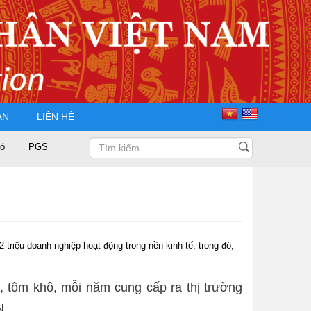
ÀN
LIÊN HỆ
PGS.TS Nguyễn Trọng Điều tái đắc cử Chủ tịch Hội Doanh nhân Tư nhân Vi
triệu doanh nghiệp hoạt động trong nền kinh tế; trong đó,
 tôm khô, mỗi năm cung cấp ra thị trường
N