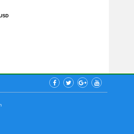
 USD
m