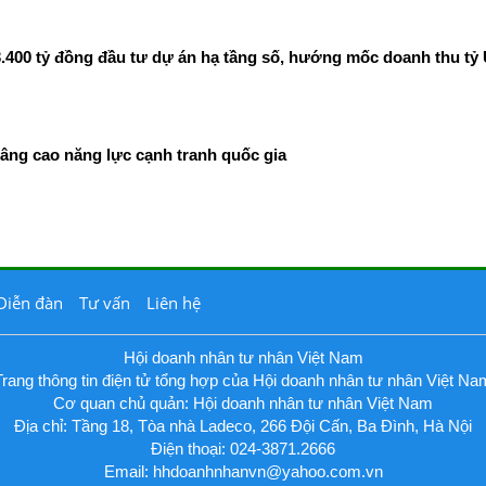
400 tỷ đồng đầu tư dự án hạ tầng số, hướng mốc doanh thu tỷ
âng cao năng lực cạnh tranh quốc gia
Diễn đàn
Tư vấn
Liên hệ
Hội doanh nhân tư nhân Việt Nam
Trang thông tin điện tử tổng hợp của Hội doanh nhân tư nhân Việt Na
Cơ quan chủ quản: Hội doanh nhân tư nhân Việt Nam
Địa chỉ: Tầng 18, Tòa nhà Ladeco, 266 Đội Cấn, Ba Đình, Hà Nội
Điện thoại: 024-3871.2666
Email:
hhdoanhnhanvn@yahoo.com.vn