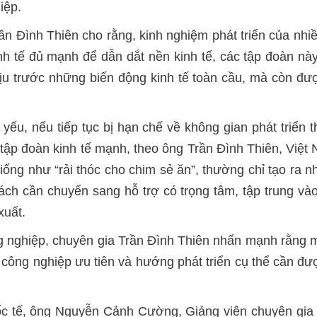
iệp.
ần Đình Thiên cho rằng, kinh nghiệm phát triển của nh
inh tế đủ mạnh để dẫn dắt nền kinh tế, các tập đoàn nà
ịu trước những biến động kinh tế toàn cầu, mà còn đư
yếu, nếu tiếp tục bị hạn chế về không gian phát triển 
tập đoàn kinh tế mạnh, theo ông Trần Đình Thiên, Việt
 giống như “rải thóc cho chim sẻ ăn”, thường chỉ tạo ra
sách cần chuyển sang hỗ trợ có trọng tâm, tập trung v
xuất.
g nghiệp, chuyên gia Trần Đình Thiên nhấn mạnh rằng 
công nghiệp ưu tiên và hướng phát triển cụ thể cần được
ốc tế, ông Nguyễn Cảnh Cường, Giảng viên chuyên gia 