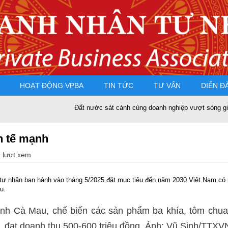
HOẠT ĐỘNG VPBA
TIN TỨC
TƯ VẤN
DIỄN Đ
Đất nước sát cánh cùng doanh nghiệp vượt sóng gió
h tế mạnh
 lượt xem
 tư nhân ban hành vào tháng 5/2025 đặt mục tiêu đến năm 2030 Việt Nam có 2 
u.
h Cà Mau, chế biến các sản phẩm ba khía, tôm chua,
, đạt doanh thu 500-600 triệu đồng. Ảnh: Vũ Sinh/TTXV