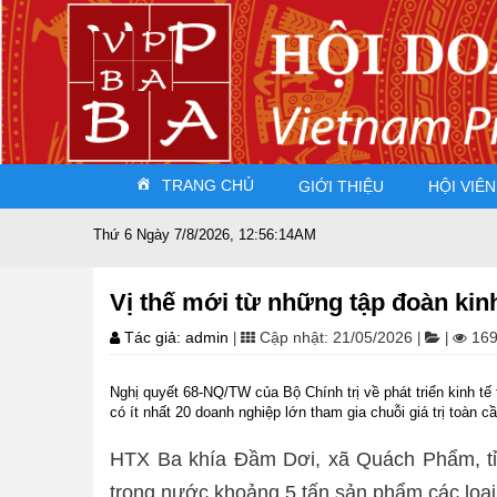
TRANG CHỦ
GIỚI THIỆU
HỘI VIÊN
Thứ 6 Ngày 7/8/2026, 12:56:15AM
Vị thế mới từ những tập đoàn kin
Tác giả: admin
Cập nhật: 21/05/2026
169
|
|
|
Nghị quyết 68-NQ/TW của Bộ Chính trị về phát triển kinh tế
có ít nhất 20 doanh nghiệp lớn tham gia chuỗi giá trị toàn cầ
HTX Ba khía Đầm Dơi, xã Quách Phẩm, tỉn
trong nước khoảng 5 tấn sản phẩm các loại