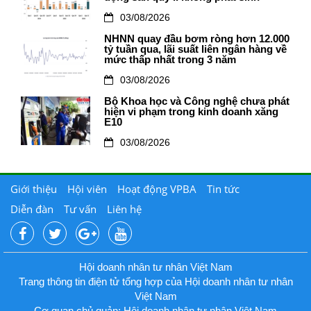
03/08/2026
NHNN quay đầu bơm ròng hơn 12.000
tỷ tuần qua, lãi suất liên ngân hàng về
mức thấp nhất trong 3 năm
03/08/2026
Bộ Khoa học và Công nghệ chưa phát
hiện vi phạm trong kinh doanh xăng
E10
03/08/2026
Giới thiệu
Hội viên
Hoạt động VPBA
Tin tức
Diễn đàn
Tư vấn
Liên hệ
Hội doanh nhân tư nhân Việt Nam
Trang thông tin điện tử tổng hợp của Hội doanh nhân tư nhân
Việt Nam
Cơ quan chủ quản: Hội doanh nhân tư nhân Việt Nam