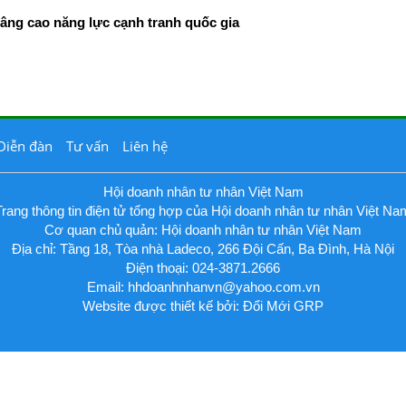
âng cao năng lực cạnh tranh quốc gia
Diễn đàn
Tư vấn
Liên hệ
Hội doanh nhân tư nhân Việt Nam
Trang thông tin điện tử tổng hợp của Hội doanh nhân tư nhân Việt Na
Cơ quan chủ quản: Hội doanh nhân tư nhân Việt Nam
Địa chỉ: Tầng 18, Tòa nhà Ladeco, 266 Đội Cấn, Ba Đình, Hà Nội
Điện thoại: 024-3871.2666
Email:
hhdoanhnhanvn@yahoo.com.vn
Website được thiết kế bởi: Đổi Mới GRP