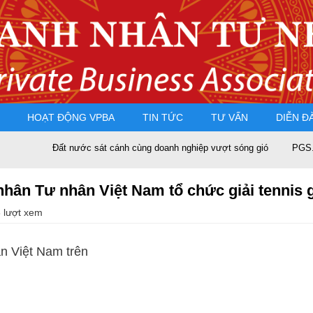
HOẠT ĐỘNG VPBA
TIN TỨC
TƯ VẤN
DIỄN Đ
Đất nước sát cánh cùng doanh nghiệp vượt sóng gió
PGS.TS 
ân Tư nhân Việt Nam tổ chức giải tennis g
 lượt xem
n Việt Nam trên