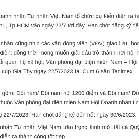
oanh nhân Tư nhân Việt Nam tổ chức dự kiến diễn ra
, Tp.HCM vào ngày 22/7 tới đây. Hạn chót đăng ký đến
hân cũng như các vận động viên (VĐV) giao lưu, học hỏ
iện; đồng thời mong muốn giải đấu trở thành nơi hội n
i quan hệ xã hội; Văn phòng đại diện miền Nam – Hội
nh cúp Gia Thy ngày 22/7/2023 tại Cụm 6 sân Tanimex
đấu, gồm: Đôi nam/ Đôi nam nữ 1200 điểm và Đôi nam/ Đ
ực thuộc Văn phòng đại diện miền Nam Hội Doanh nhân t
ng 22/7/2023. Hạn chót đăng ký đến hết ngày 30/6/2023.
hân Tư nhân Việt Nam trân trọng kính mời tất cả Qu
diễn ra thành công tốt đẹp.