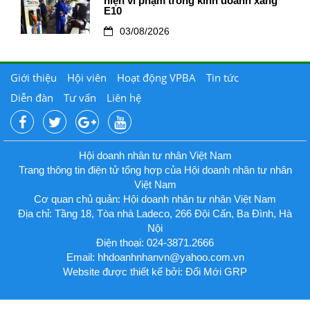
hiện vi phạm trong kinh doanh xăng
E10
03/08/2026
Giới thiệu
Hội viên
Hoạt động VPBA
Tin tức
Diễn đàn
Tư vấn
Liên hệ
Hội doanh nhân tư nhân Việt Nam
Trang thông tin điện tử tổng hợp của Hội doanh nhân tư nhân
Việt Nam
Cơ quan chủ quản: Hội doanh nhân tư nhân Việt Nam
Địa chỉ: Tầng 18, Tòa nhà Ladeco, 266 Đội Cấn, Ba Đình, Hà
Nội
Điện thoại: 024-3871.2666
Email:
hhdoanhnhanvn@yahoo.com.vn
Website được thiết kế bởi: Đổi Mới GRP