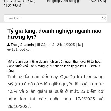
ất nước sát cánh cùng doanh nghiệp vượt sóng gió
PGS.TS Nguyễn Trọ
Thứ 7 Ngày 8/8/2026,
01:22:36AM
Tỷ giá tăng, doanh nghiệp ngành nào
hưởng lợi?
Tác giả: admin
Cập nhật: 24/11/2025
|
|
|
131 lượt xem
MAS đánh giá những doanh nghiệp có nguồn thu ngoại tệ từ hoạt
động xuất khẩu sẽ hưởng lợi từ chênh lệch tỷ giá khi USD/VND
tăng.
Tính từ đầu năm đến nay, Cục Dự trữ Liên bang
Mỹ (FED) đã có 5 lần giữ nguyên lãi suất ở mức
4,5% và 2 lần giảm lãi suất ở mức 25 điểm cơ
bản/ lần tại các cuộc họp 17/9/2025 và
29/10/2025.