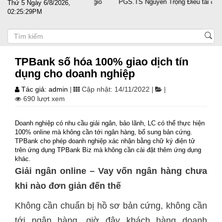
ng doanh nghiệp vượt sóng gió
PGS.TS Nguyễn Trọng Điều tái đắc cử 
Thứ 5 Ngày 6/8/2026,
02:25:30PM
TPBank số hóa 100% giao dịch tín
dụng cho doanh nghiệp
Tác giả: admin
Cập nhật: 14/11/2022
|
|
|
690 lượt xem
Doanh nghiệp có nhu cầu giải ngân, bảo lãnh, LC có thể thực hiện
100% online mà không cần tới ngân hàng, bổ sung bản cứng.
TPBank cho phép doanh nghiệp xác nhận bằng chữ ký điện tử
trên ứng dụng TPBank Biz mà không cần cài đặt thêm ứng dụng
khác.
Giải ngân online – Vay vốn ngân hàng chưa
khi nào đơn giản đến thế
Không cần chuẩn bị hồ sơ bản cứng, không cần
tới ngân hàng, giờ đây khách hàng doanh