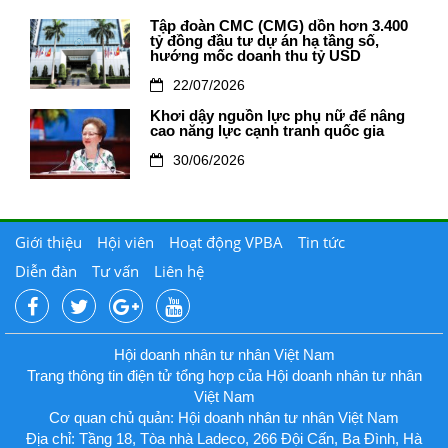
Tập đoàn CMC (CMG) dồn hơn 3.400
tỷ đồng đầu tư dự án hạ tầng số,
hướng mốc doanh thu tỷ USD
22/07/2026
Khơi dậy nguồn lực phụ nữ để nâng
cao năng lực cạnh tranh quốc gia
30/06/2026
Giới thiệu
Hội viên
Hoạt động VPBA
Tin tức
Diễn đàn
Tư vấn
Liên hệ
Hội doanh nhân tư nhân Việt Nam
Trang thông tin điện tử tổng hợp của Hội doanh nhân tư nhân
Việt Nam
Cơ quan chủ quản: Hội doanh nhân tư nhân Việt Nam
Địa chỉ: Tầng 18, Tòa nhà Ladeco, 266 Đội Cấn, Ba Đình, Hà