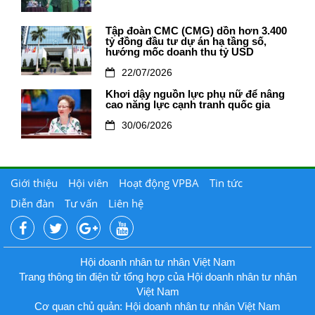
Tập đoàn CMC (CMG) dồn hơn 3.400
tỷ đồng đầu tư dự án hạ tầng số,
hướng mốc doanh thu tỷ USD
22/07/2026
Khơi dậy nguồn lực phụ nữ để nâng
cao năng lực cạnh tranh quốc gia
30/06/2026
Giới thiệu
Hội viên
Hoạt động VPBA
Tin tức
Diễn đàn
Tư vấn
Liên hệ
Hội doanh nhân tư nhân Việt Nam
Trang thông tin điện tử tổng hợp của Hội doanh nhân tư nhân
Việt Nam
Cơ quan chủ quản: Hội doanh nhân tư nhân Việt Nam