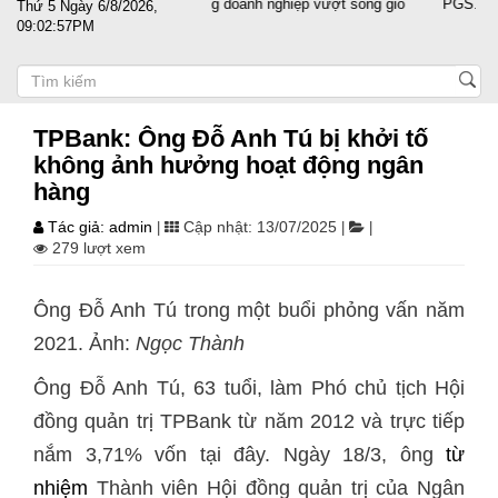
Đất nước sát cánh cùng doanh nghiệp vượt sóng gió
PGS.TS Ng
Thứ 5 Ngày 6/8/2026,
09:02:57PM
TPBank: Ông Đỗ Anh Tú bị khởi tố
không ảnh hưởng hoạt động ngân
hàng
Tác giả: admin
Cập nhật: 13/07/2025
|
|
|
279 lượt xem
Ông Đỗ Anh Tú trong một buổi phỏng vấn năm
2021. Ảnh:
Ngọc Thành
Ông Đỗ Anh Tú, 63 tuổi, làm Phó chủ tịch Hội
đồng quản trị TPBank từ năm 2012 và trực tiếp
nắm 3,71% vốn tại đây. Ngày 18/3, ông
từ
nhiệm
Thành viên Hội đồng quản trị của Ngân