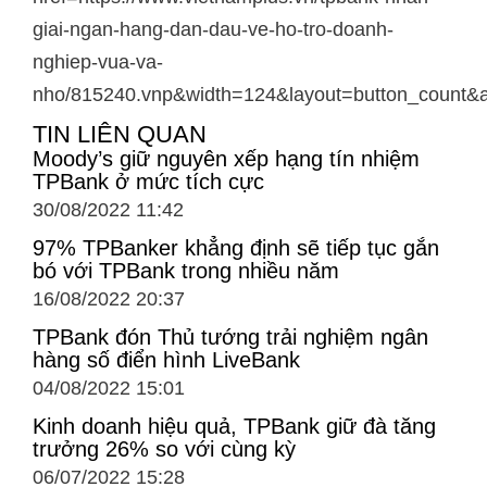
giai-ngan-hang-dan-dau-ve-ho-tro-doanh-
nghiep-vua-va-
nho/815240.vnp&width=124&layout=button_count&a
TIN LIÊN QUAN
Moody’s giữ nguyên xếp hạng tín nhiệm
TPBank ở mức tích cực
30/08/2022 11:42
97% TPBanker khẳng định sẽ tiếp tục gắn
bó với TPBank trong nhiều năm
16/08/2022 20:37
TPBank đón Thủ tướng trải nghiệm ngân
hàng số điển hình LiveBank
04/08/2022 15:01
Kinh doanh hiệu quả, TPBank giữ đà tăng
trưởng 26% so với cùng kỳ
06/07/2022 15:28