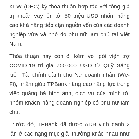
KFW (DEG) ký thỏa thuận hợp tác với tổng giá
trị khoản vay lên tới 50 triệu USD nhằm nâng
cao khả năng tiếp cận nguồn vốn của các doanh
nghiệp vừa và nhỏ do phụ nữ làm chủ tại Việt
Nam.
Thỏa thuận này còn đi kèm với gói viện trợ
COVID-19 trị giá 750.000 USD từ Quỹ Sáng
kiến Tài chính dành cho Nữ doanh nhân (We-
Fi), nhằm giúp TPBank nâng cao năng lực trong
việc quảng bá hình ảnh, dịch vụ của mình tới
nhóm khách hàng doanh nghiệp có phụ nữ làm
chủ.
Trước đó, TPBank đã được ADB vinh danh 2
lần ở các hạng mục giải thưởng khác nhau như