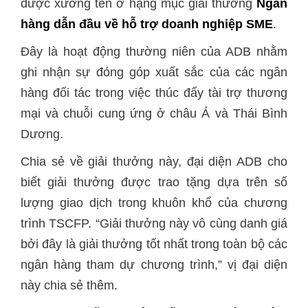
được xướng tên ở hạng mục giải thưởng
Ngân
hàng dẫn đầu về hỗ trợ doanh nghiệp SME
.
Đây là hoạt động thường niên của ADB nhằm
ghi nhận sự đóng góp xuất sắc của các ngân
hàng đối tác trong việc thúc đẩy tài trợ thương
mại và chuỗi cung ứng ở châu Á và Thái Bình
Dương.
Chia sẻ về giải thưởng này, đại diện ADB cho
biết giải thưởng được trao tặng dựa trên số
lượng giao dịch trong khuôn khổ của chương
trình TSCFP. “Giải thưởng này vô cùng danh giá
bởi đây là giải thưởng tốt nhất trong toàn bộ các
ngân hàng tham dự chương trình,” vị đại diện
này chia sẻ thêm.