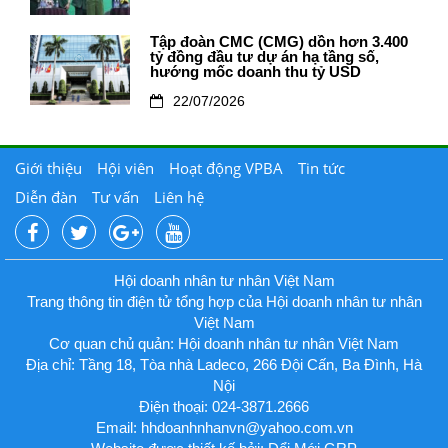
Tập đoàn CMC (CMG) dồn hơn 3.400
tỷ đồng đầu tư dự án hạ tầng số,
hướng mốc doanh thu tỷ USD
22/07/2026
Giới thiệu
Hội viên
Hoạt động VPBA
Tin tức
Diễn đàn
Tư vấn
Liên hệ
Hội doanh nhân tư nhân Việt Nam
Trang thông tin điện tử tổng hợp của Hội doanh nhân tư nhân
Việt Nam
Cơ quan chủ quản: Hội doanh nhân tư nhân Việt Nam
Địa chỉ: Tầng 18, Tòa nhà Ladeco, 266 Đội Cấn, Ba Đình, Hà
Nội
Điện thoại: 024-3871.2666
Email:
hhdoanhnhanvn@yahoo.com.vn