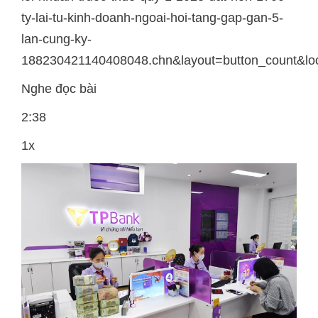
ty-lai-tu-kinh-doanh-ngoai-hoi-tang-gap-gan-5-
lan-cung-ky-
188230421140408048.chn&layout=button_count&lo
Nghe đọc bài
2:38
1x