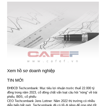
Xem hồ sơ doanh nghiệp
TIN MỚI
ĐHĐCĐ Techcombank: Mục tiêu lợi nhuận trước thuế 22.000 tỷ
đồng trong năm 2023, cổ đông chất vấn loạt câu hỏi “nóng” về trái
phiếu, BĐS, cổ phiếu
CEO Techcombank Jens Lottner: Năm 2022 thị trường có nhiều
diễn biến bất ngờ, Techcombank đã có lối đi riêng để ứng phó tốt