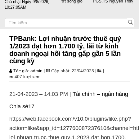
t cánh cùng doanh nghiệp vượt sóng gió
PGS.TS Nguyễn Trọng Điều tái
Chủ nhật Ngày 9/8/2026,
10:27:06AM
TPBank: Lợi nhuận trước thuế quý
1/2023 đạt hơn 1.700 tỷ, lãi từ kinh
doanh ngoại hối tăng gấp gần 5 lần
cùng kỳ
Tác giả: admin
Cập nhật: 22/04/2023
|
|
|
407 lượt xem
21-04-2023 – 14:03 PM |
Tài chính – ngân hàng
Chia sẻ17
https://web.facebook.com/v10.0/plugins/like.php?
action=like&app_id=127760087237610&channel=
loi-nhuan-truoc-thue-quy-1-2023-dat-hon-1700-