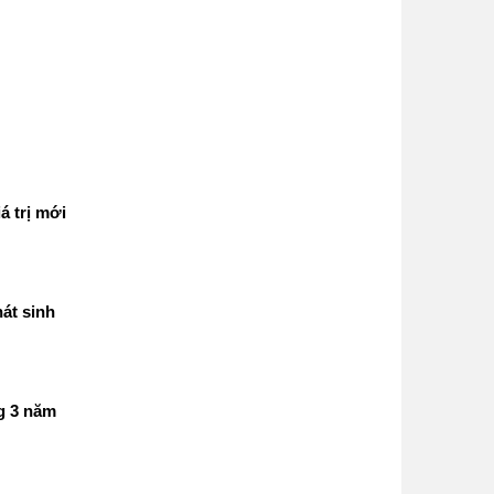
á trị mới
át sinh
g 3 năm