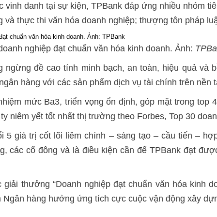
 vinh danh tại sự kiện, TPBank đáp ứng nhiều nhóm tiê
 và thực thi văn hóa doanh nghiệp; thượng tôn pháp luậ
doanh nghiệp đạt chuẩn văn hóa kinh doanh. Ảnh:
TPBa
ngừng đề cao tính minh bạch, an toàn, hiệu quả và bề
ân hàng với các sản phẩm dịch vụ tài chính trên nền tả
hiệm mức Ba3, triển vọng ổn định, góp mặt trong top 4
y niêm yết tốt nhất thị trường theo Forbes, Top 30 doan
i 5 giá trị cốt lõi liêm chính – sáng tạo – cầu tiến – 
, các cổ đông và là điều kiện cần để TPBank đạt được
c giải thưởng “Doanh nghiệp đạt chuẩn văn hóa kinh
nh Ngân hàng hưởng ứng tích cực cuộc vận động xây dự