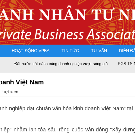
HOẠT ĐỘNG VPBA
TIN TỨC
TƯ VẤN
DIỄN Đ
Đất nước sát cánh cùng doanh nghiệp vượt sóng gió
PGS.TS Nguyễ
oanh Việt Nam
 lượt xem
nh nghiệp đạt chuẩn văn hóa kinh doanh Việt Nam” tại
ghiệp” nhằm lan tỏa sâu rộng cuộc vận động “Xây dựn