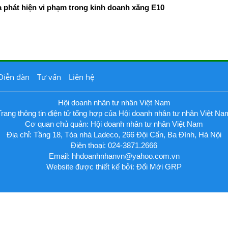
phát hiện vi phạm trong kinh doanh xăng E10
Diễn đàn
Tư vấn
Liên hệ
Hội doanh nhân tư nhân Việt Nam
Trang thông tin điện tử tổng hợp của Hội doanh nhân tư nhân Việt Na
Cơ quan chủ quản: Hội doanh nhân tư nhân Việt Nam
Địa chỉ: Tầng 18, Tòa nhà Ladeco, 266 Đội Cấn, Ba Đình, Hà Nội
Điện thoại: 024-3871.2666
Email:
hhdoanhnhanvn@yahoo.com.vn
Website được thiết kế bởi: Đổi Mới GRP