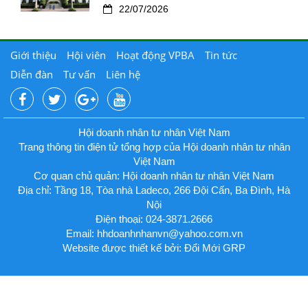
22/07/2026
Giới thiệu
Hội viên
Hoạt động VPBA
Tin tức
Diễn đàn
Tư vấn
Liên hệ
Hội doanh nhân tư nhân Việt Nam
Trang thông tin điện tử tổng hợp của Hội doanh nhân tư nhân
Việt Nam
Cơ quan chủ quản: Hội doanh nhân tư nhân Việt Nam
Địa chỉ: Tầng 18, Tòa nhà Ladeco, 266 Đội Cấn, Ba Đình, Hà
Nội
Điện thoại: 024-3871.2666
Email:
hhdoanhnhanvn@yahoo.com.vn
Website được thiết kế bởi: Đổi Mới GRP