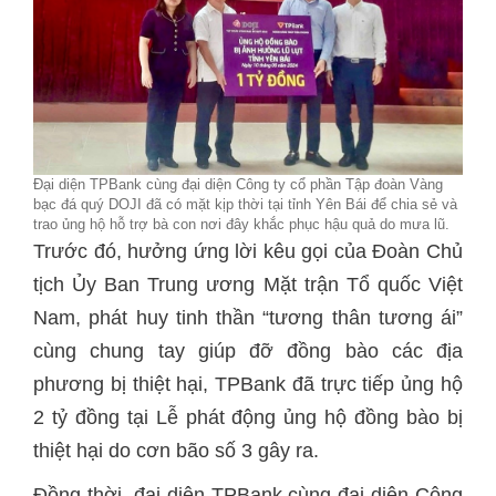
Đại diện TPBank cùng đại diện Công ty cổ phần Tập đoàn Vàng
bạc đá quý DOJI đã có mặt kịp thời tại tỉnh Yên Bái để chia sẻ và
trao ủng hộ hỗ trợ bà con nơi đây khắc phục hậu quả do mưa lũ.
Trước đó, hưởng ứng lời kêu gọi của Đoàn Chủ
tịch Ủy Ban Trung ương Mặt trận Tổ quốc Việt
Nam, phát huy tinh thần “tương thân tương ái”
cùng chung tay giúp đỡ đồng bào các địa
phương bị thiệt hại, TPBank đã trực tiếp ủng hộ
2 tỷ đồng tại Lễ phát động ủng hộ đồng bào bị
thiệt hại do cơn bão số 3 gây ra.
Đồng thời, đại diện TPBank cùng đại diện Công