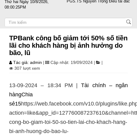
anh nghiệp vượt sóng gió
PGS.TS Nguyễn Trọng Điều tái đắc cử Chủ tị
Thứ hai Ngày 10/8/2026,
08:00:25PM
TPBank công bố giảm tới 50% số tiền
lãi cho khách hàng bị ảnh hưởng do
bão, lũ
Tác giả: admin
Cập nhật: 19/09/2024
|
|
|
307 lượt xem
13-09-2024 – 18:34 PM |
Tài chính – ngân
hàng
Chia
sẻ15
https://web.facebook.com/v10.0/plugins/like.ph
action=like&app_id=127760087237610&channel=
cong-bo-giam-toi-50-so-tien-lai-cho-khach-hang-
bi-anh-huong-do-bao-lu-