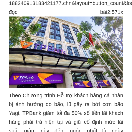
188240913183421177.chn&layout=button_count&lo
đọc bài2:571x
Theo Chương trình Hỗ trợ khách hàng cá nhân
bị ảnh hưởng do bão, lũ gây ra bởi cơn bão
Yagi, TPBank giảm tối đa 50% số tiền lãi khách
hàng phải trả hiện tại và giữ cố định mức lãi
suất giảm này đến muộn nhất là ngày