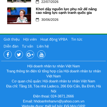
22/07/2026
Khơi dậy nguồn lực phụ nữ để nâng
cao năng lực cạnh tranh quốc gia
30/06/2026
Giới thiệu
Hội viên
Hoạt động VPBA
Tin tức
Diễn đàn
Tư vấn
Liên hệ
Hội doanh nhân tư nhân Việt Nam
Trang thông tin điện tử tổng hợp của Hội doanh nhân tư nhân
Việt Nam
Cơ quan chủ quản: Hội doanh nhân tư nhân Việt Nam
Địa chỉ: Tầng 18, Tòa nhà Ladeco, 266 Đội Cấn, Ba Đình, Hà
Nội
Điện thoại: 024-3871.2666
Email:
hhdoanhnhanvn@yahoo.com.vn
Website được thiết kế bởi: Đổi Mới GRP