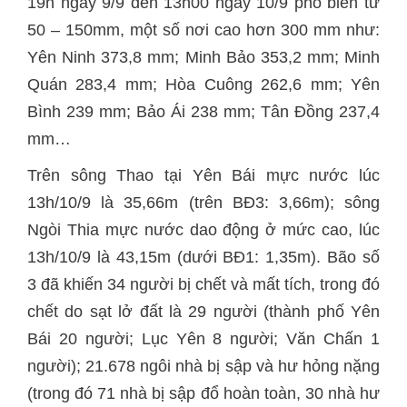
19h ngày 9/9 đến 13h00 ngày 10/9 phổ biến từ
50 – 150mm, một số nơi cao hơn 300 mm như:
Yên Ninh 373,8 mm; Minh Bảo 353,2 mm; Minh
Quán 283,4 mm; Hòa Cuông 262,6 mm; Yên
Bình 239 mm; Bảo Ái 238 mm; Tân Đồng 237,4
mm…
Trên sông Thao tại Yên Bái mực nước lúc
13h/10/9 là 35,66m (trên BĐ3: 3,66m); sông
Ngòi Thia mực nước dao động ở mức cao, lúc
13h/10/9 là 43,15m (dưới BĐ1: 1,35m). Bão số
3 đã khiến 34 người bị chết và mất tích, trong đó
chết do sạt lở đất là 29 người (thành phố Yên
Bái 20 người; Lục Yên 8 người; Văn Chấn 1
người); 21.678 ngôi nhà bị sập và hư hỏng nặng
(trong đó 71 nhà bị sập đổ hoàn toàn, 30 nhà hư