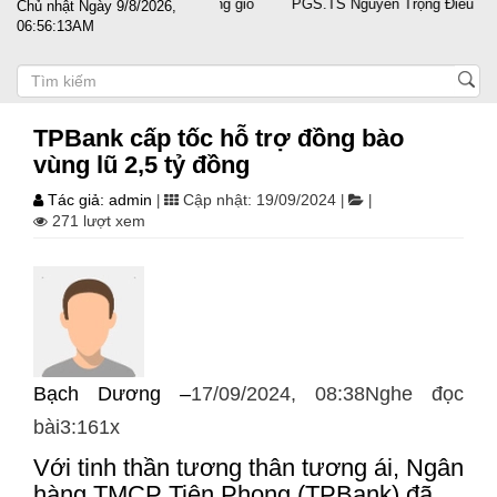
nh cùng doanh nghiệp vượt sóng gió
PGS.TS Nguyễn Trọng Điều tái đắc
Chủ nhật Ngày 9/8/2026,
06:56:13AM
TPBank cấp tốc hỗ trợ đồng bào
vùng lũ 2,5 tỷ đồng
Tác giả: admin
Cập nhật: 19/09/2024
|
|
|
271 lượt xem
Bạch Dương –
17/09/2024, 08:38Nghe đọc
bài3:161x
Với tinh thần tương thân tương ái, Ngân
hàng TMCP Tiên Phong (TPBank) đã