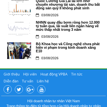
Quốc Cường Gia Lai lãi lớn nhờ
chuyển nhượng tài sản, doanh thu bất
động sản quý II không phát sinh
03/08/2026
NHNN quay đầu bơm ròng hơn 12.000
tỷ tuần qua, lãi suất liên ngân hàng về
mức thấp nhất trong 3 năm
03/08/2026
Bộ Khoa học và Công nghệ chưa phát
hiện vi phạm trong kinh doanh xăng
E10
03/08/2026
Giới thiệu
Hội viên
Hoạt động VPBA
Tin tức
Diễn đàn
Tư vấn
Liên hệ
Hội doanh nhân tư nhân Việt Nam
Trang thông tin điện tử tổng hợp của Hội doanh nhân tư nhân