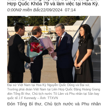
Hợp Quốc Khóa 79 và làm việc tại Hoa Kỳ.
0:00Nữ miền Bắc
22/09/2024 07:14
Đại sứ Việt Nam tại Hoa Kỳ Nguyễn Quốc Dũng và Đại sứ,
Trưởng phái đoàn Việt Nam tại Liên Hợp Quốc Đặng Hoàng Giang
đón Tổng Bí thư, Chủ tịch nước Tô Lâm và Phu nhân tại Sân bay
quốc tế J.F Kennedy – Ảnh: TTXVN
Đón Tổng Bí thư, Chủ tịch nước và Phu nhân