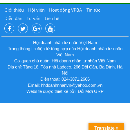
Giới thiệu
Hội viên
Hoạt động VPBA
Tin tức
Diễn đàn
Tư vấn
Liên hệ
Hội doanh nhân tư nhân Việt Nam
Trang thông tin điện tử tổng hợp của Hội doanh nhân tư nhân
Việt Nam
Cơ quan chủ quản: Hội doanh nhân tư nhân Việt Nam
Địa chỉ: Tầng 18, Tòa nhà Ladeco, 266 Đội Cấn, Ba Đình, Hà
Nội
Điện thoại: 024-3871.2666
Email:
hhdoanhnhanvn@yahoo.com.vn
Website được thiết kế bởi: Đổi Mới GRP
Translate »