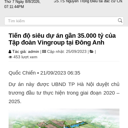
nghiệp vượt sóng gió
PGS.TS Nguyễn Trọng Điều tái đắc cử Chủ tịch 
Thứ 7 Ngày 8/8/2026,
07:11:44PM
Tiến độ siêu dự án gần 35.000 tỷ của
Tập đoàn Vingroup tại Đông Anh
Tác giả: admin
Cập nhật: 25/09/2023
|
|
|
453 lượt xem
Quốc Chiến • 21/09/2023 06:35
Dự án này được UBND TP Hà Nội duyệt chủ
trương đầu tư thực hiện trong giai đoạn 2020 –
2025.