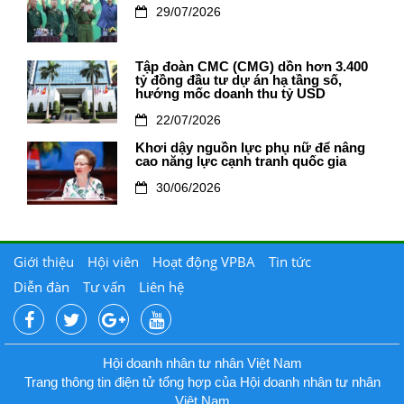
29/07/2026
Tập đoàn CMC (CMG) dồn hơn 3.400
tỷ đồng đầu tư dự án hạ tầng số,
hướng mốc doanh thu tỷ USD
22/07/2026
Khơi dậy nguồn lực phụ nữ để nâng
cao năng lực cạnh tranh quốc gia
30/06/2026
Giới thiệu
Hội viên
Hoạt động VPBA
Tin tức
Diễn đàn
Tư vấn
Liên hệ
Hội doanh nhân tư nhân Việt Nam
Trang thông tin điện tử tổng hợp của Hội doanh nhân tư nhân
Việt Nam