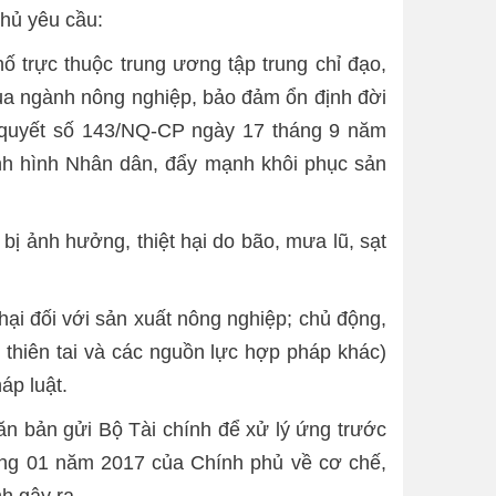
hủ yêu cầu:
ố trực thuộc trung ương tập trung chỉ đạo,
g của ngành nông nghiệp, bảo đảm ổn định đời
ị quyết số 143/NQ-CP ngày 17 tháng 9 năm
nh hình Nhân dân, đẩy mạnh khôi phục sản
 bị ảnh hưởng, thiệt hại do bão, mưa lũ, sạt
hại đối với sản xuất nông nghiệp; chủ động,
thiên tai và các nguồn lực hợp pháp khác)
áp luật.
n bản gửi Bộ Tài chính để xử lý ứng trước
háng 01 năm 2017 của Chính phủ về cơ chế,
nh gây ra.