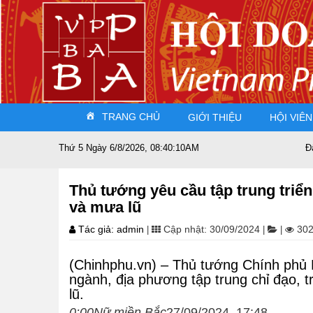
TRANG CHỦ
GIỚI THIỆU
HỘI VIÊN
Thứ 5 Ngày 6/8/2026, 08:40:11AM
Đất nước sát c
Thủ tướng yêu cầu tập trung triể
và mưa lũ
Tác giả: admin
Cập nhật: 30/09/2024
302
|
|
|
(Chinhphu.vn) – Thủ tướng Chính phủ
ngành, địa phương tập trung chỉ đạo, 
lũ.
0:00Nữ miền Bắc
27/09/2024 17:48