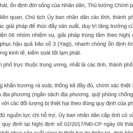
hát, ổn định đời sống của Nhân dân, Thủ tướng Chính p
iên quan, Chủ tịch Ủy ban nhân dân các tỉnh, thành ph
 các giải pháp để thúc đẩy sản xuất, duy trì tăng trưởn
hiện 06 nhóm nhiệm vụ, giải pháp trọng tâm theo Ngh
phục hậu quả bão số 3 (Yagi), nhanh chóng ổn định tì
ng kinh tế, kiểm soát tốt lạm phát.
 phố trực thuộc trung ương, nhất là các tỉnh, thành phố
 khẩn trương rà soát, thống kê đầy đủ, chính xác thiệt 
ủa địa phương (ngân sách địa phương, quỹ phòng chống 
 với các đối tượng bị thiệt hại theo đúng quy định của ph
 nguồn lực chi hỗ trợ, Ủy ban nhân dân cấp tỉnh có vă
o quy định tại Nghị định số 02/2017/NĐ-CP ngày 09 t
ôi phục sản xuất vùng bị thiệt hại do thiên tai, dịch bệ