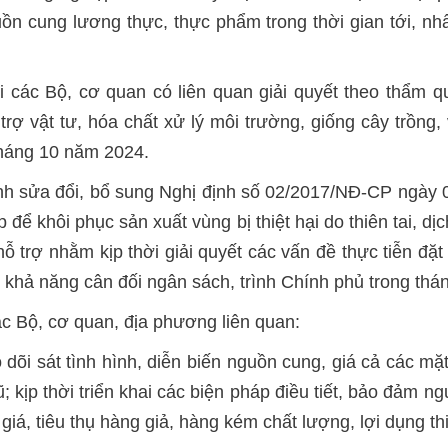
ồn cung lương thực, thực phẩm trong thời gian tới, nh
ới các Bộ, cơ quan có liên quan giải quyết theo thẩm
rợ vật tư, hóa chất xử lý môi trường, giống cây trồng,
tháng 10 năm 2024.
ịnh sửa đổi, bổ sung Nghị định số 02/2017/NĐ-CP ngày
để khôi phục sản xuất vùng bị thiệt hại do thiên tai, dị
hỗ trợ nhằm kịp thời giải quyết các vấn đề thực tiễn đặ
 khả năng cân đối ngân sách, trình Chính phủ trong th
ác Bộ, cơ quan, địa phương liên quan:
o dõi sát tình hình, diễn biến nguồn cung, giá cả các mặ
; kịp thời triển khai các biện pháp điều tiết, bảo đảm n
iá, tiêu thụ hàng giả, hàng kém chất lượng, lợi dụng thiên