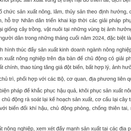
tổ chức sản xuất nông, lâm, thủy sản theo định hướng,
 hỗ trợ Nhân dân triển khai kịp thời các giải pháp phục 
ại giống cây trồng, vật nuôi tại những vùng bị ảnh hưởng,
người dân trong những tháng cuối năm 2024, đặc biệt là
nh hình thúc đẩy sản xuất kinh doanh ngành nông nghiệ
sản xuất nông nghiệp trên địa bàn để chủ động có giải 
bất chính, thao túng tăng giá đột biến, bất hợp lý, ảnh 
chủ trì, phối hợp với các Bộ, cơ quan, địa phương liên q
c biện pháp để khắc phục hậu quả, khôi phục sản xuất n
; chủ động rà soát lại kế hoạch sản xuất, cơ cấu lại cây
g với biến đổi khí hậu, chủ động phòng, chống thiên ta
ất nông nghiệp, xem xét đẩy mạnh sản xuất tại các địa