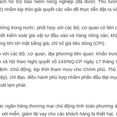
ách hỗ trợ bảo hiểm nông nghiệp (đã được Thủ tướ
hằm kịp thời giải quyết các vấn đề thực tiễn đặt ra v
trường trong nước; phối hợp với các Bộ, cơ quan có liên
iết kiểm soát giá vật tư đầu vào và hàng nông sản, khô
g lớn tới mặt bằng giá, chỉ số giá tiêu dùng (CPI).
ợp với các Bộ, cơ quan, địa phương liên quan: Khẩn tr
 xã hội theo Nghị quyết số 143/NQ-CP ngày 17 tháng 
 định. Chủ động, kịp thời tham mưu cho Chính phủ, Th
iệp), chỉ đạo, điều hành phù hợp nhằm phấn đấu đạt mụ
oát lạm phát.
các ngân hàng thương mại chủ động tính toán phương án
t miễn, giảm lãi vay cho các khách hàng bị thiệt hại,