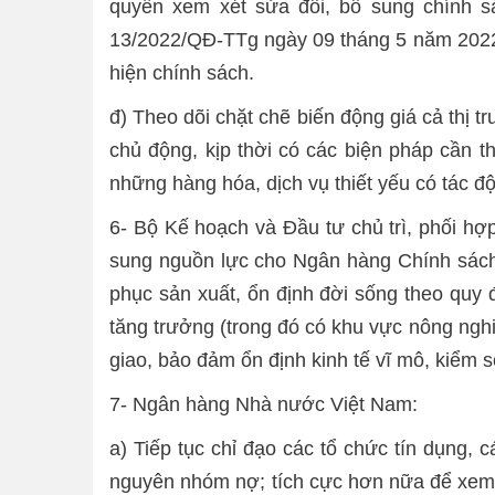
quyền xem xét sửa đổi, bổ sung chính s
13/2022/QĐ-TTg ngày 09 tháng 5 năm 2022) n
hiện chính sách.
đ) Theo dõi chặt chẽ biến động giá cả thị 
chủ động, kịp thời có các biện pháp cần th
những hàng hóa, dịch vụ thiết yếu có tác độn
6- Bộ Kế hoạch và Đầu tư chủ trì, phối h
sung nguồn lực cho Ngân hàng Chính sách
phục sản xuất, ổn định đời sống theo quy
tăng trưởng (trong đó có khu vực nông ngh
giao, bảo đảm ổn định kinh tế vĩ mô, kiểm s
7- Ngân hàng Nhà nước Việt Nam:
a) Tiếp tục chỉ đạo các tổ chức tín dụng, 
nguyên nhóm nợ; tích cực hơn nữa để xem xé