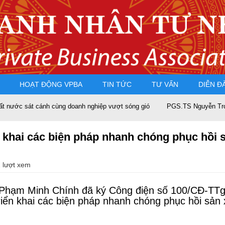
HOẠT ĐỘNG VPBA
TIN TỨC
TƯ VẤN
DIỄN Đ
ánh cùng doanh nghiệp vượt sóng gió
PGS.TS Nguyễn Trọng Điều tái đ
n khai các biện pháp nhanh chóng phục hồi 
 lượt xem
 Phạm Minh Chính đã ký Công điện số 100/CĐ-TTg
triển khai các biện pháp nhanh chóng phục hồi sả