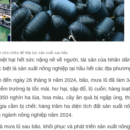
ề sửa chữa để tiếp tục sản xuất sau bão
thiệt hại hết sức nặng nề về người, tài sản của Nhân 
c biệt là sản xuất nông nghiệp tại hầu hết các địa phư
h đến ngày 26 tháng 9 năm 2024, bão, mưa lũ đã làm 34
ểm trường bị tốc mái, hư hại, sập đổ, lũ cuốn; hàng loạ
n 350 nghìn ha lúa, hoa màu, cây ăn quả bị ngập úng, thi
úc, gia cầm bị chết; hàng trăm ha diện tích đất sản xuấ
ng ngành nông nghiệp năm 2024.
 mưa lũ sau bão, khôi phục và phát triển sản xuất nôn