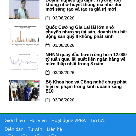
Doanh nghiệp gia đình: Trường tồn
không nhờ huyết thống mà nhờ đổi
mới sáng tạo và tạo ra giá trị mới
03/08/2026
Quốc Cường Gia Lai lãi lớn nhờ
chuyển nhượng tài sản, doanh thu bất
động sản quý II không phát sinh
03/08/2026
NHNN quay đầu bơm ròng hơn 12.000
tỷ tuần qua, lãi suất liên ngân hàng về
mức thấp nhất trong 3 năm
03/08/2026
Bộ Khoa học và Công nghệ chưa phát
hiện vi phạm trong kinh doanh xăng
E10
03/08/2026
Giới thiệu
Hội viên
Hoạt động VPBA
Tin tức
Diễn đàn
Tư vấn
Liên hệ