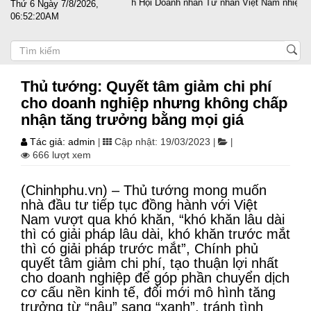
 đắc cử Chủ tịch Hội Doanh nhân Tư nhân Việt Nam nhiệm kỳ 2025 – 2030
Thứ 6 Ngày 7/8/2026,
06:52:21AM
Thủ tướng: Quyết tâm giảm chi phí
cho doanh nghiệp nhưng không chấp
nhận tăng trưởng bằng mọi giá
Tác giả: admin
Cập nhật: 19/03/2023
|
|
|
666 lượt xem
(Chinhphu.vn) – Thủ tướng mong muốn
nhà đầu tư tiếp tục đồng hành với Việt
Nam vượt qua khó khăn, “khó khăn lâu dài
thì có giải pháp lâu dài, khó khăn trước mắt
thì có giải pháp trước mắt”, Chính phủ
quyết tâm giảm chi phí, tạo thuận lợi nhất
cho doanh nghiệp để góp phần chuyển dịch
cơ cấu nền kinh tế, đổi mới mô hình tăng
trưởng từ “nâu” sang “xanh”, tránh tình