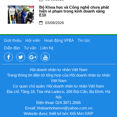
Bộ Khoa học và Công nghệ chưa phát
hiện vi phạm trong kinh doanh xăng
E10
03/08/2026
Giới thiệu
Hội viên
Hoạt động VPBA
Tin tức
Diễn đàn
Tư vấn
Liên hệ
Hội doanh nhân tư nhân Việt Nam
Trang thông tin điện tử tổng hợp của Hội doanh nhân tư nhân
Việt Nam
Cơ quan chủ quản: Hội doanh nhân tư nhân Việt Nam
Địa chỉ: Tầng 18, Tòa nhà Ladeco, 266 Đội Cấn, Ba Đình, Hà
Nội
Điện thoại: 024-3871.2666
Email:
hhdoanhnhanvn@yahoo.com.vn
Website được thiết kế bởi: Đổi Mới GRP