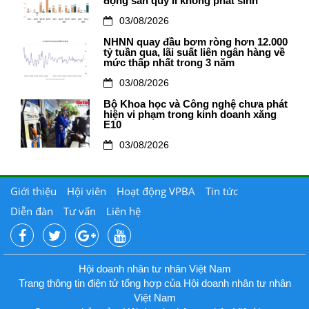
động sản quý II không phát sinh
03/08/2026
NHNN quay đầu bơm ròng hơn 12.000
tỷ tuần qua, lãi suất liên ngân hàng về
mức thấp nhất trong 3 năm
03/08/2026
Bộ Khoa học và Công nghệ chưa phát
hiện vi phạm trong kinh doanh xăng
E10
03/08/2026
Giới thiệu
Hội viên
Hoạt động VPBA
Tin tức
Diễn đàn
Tư vấn
Liên hệ
Hội doanh nhân tư nhân Việt Nam
Trang thông tin điện tử tổng hợp của Hội doanh nhân tư nhân
Việt Nam