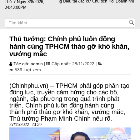
TS Nguyễn Trọng Điều tái đắc cử Chủ tịch Hội Doanh nhân Tư nhân Việt Na
Thứ 7 Ngày 8/8/2026,
04:43:09PM
Thủ tướng: Chính phủ luôn đồng
hành cùng TPHCM tháo gỡ khó khăn,
vướng mắc
Tác giả: admin
Cập nhật: 28/11/2022
|
|
|
536 lượt xem
(Chinhphu.vn) – TPHCM phải góp phần tạo
động lực, truyền cảm hứng cho các bộ,
ngành, địa phương trong quá trình phát
triển. Chính phủ luôn đồng hành cùng
thành phố tháo gỡ khó khăn, vướng mắc,
Thủ tướng Phạm Minh Chính nêu rõ.
27/11/2022 23:39