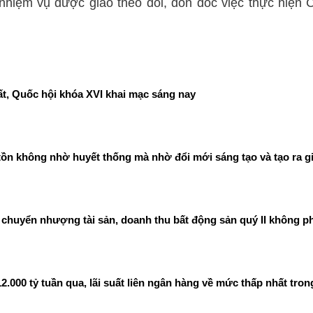
nhiệm vụ được giao theo dõi, đôn đốc việc thực hiện 
t, Quốc hội khóa XVI khai mạc sáng nay
ồn không nhờ huyết thống mà nhờ đổi mới sáng tạo và tạo ra gi
chuyển nhượng tài sản, doanh thu bất động sản quý II không ph
00 tỷ tuần qua, lãi suất liên ngân hàng về mức thấp nhất tron