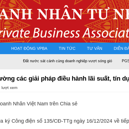
HOẠT ĐỘNG VPBA
TIN TỨC
TƯ VẤN
DIỄN Đ
Đất nước sát cánh cùng doanh nghiệp vượt sóng gió
PGS.TS Ngu
ường các giải pháp điều hành lãi suất, tín d
 lượt xem
Doanh Nhân Việt Nam trên
Chia sẻ
ký Công điện số 135/CĐ-TTg ngày 16/12/2024 về tiếp t