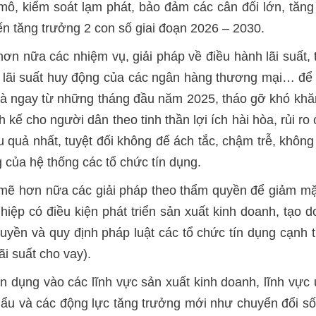
mô, kiểm soát lạm phát, bảo đảm các cân đối lớn, tăng 
n tăng trưởng 2 con số giai đoạn 2026 – 2030.
 hơn nữa các nhiệm vụ, giải pháp về điều hành lãi suất,
chẽ lãi suất huy động của các ngân hàng thương mại… để
và ngay từ những tháng đầu năm 2025, tháo gỡ khó khăn
nh kế cho người dân theo tinh thần lợi ích hài hòa, rủi 
ệu quả nhất, tuyệt đối không để ách tắc, chậm trễ, không
g của hệ thống các tổ chức tín dụng.
 mẽ hơn nữa các giải pháp theo thẩm quyền để giảm mặt
iệp có điều kiện phát triển sản xuất kinh doanh, tạo 
uyền và quy định pháp luật các tổ chức tín dụng cạnh 
ãi suất cho vay).
tín dụng vào các lĩnh vực sản xuất kinh doanh, lĩnh vực 
hẩu và các động lực tăng trưởng mới như chuyển đổi số