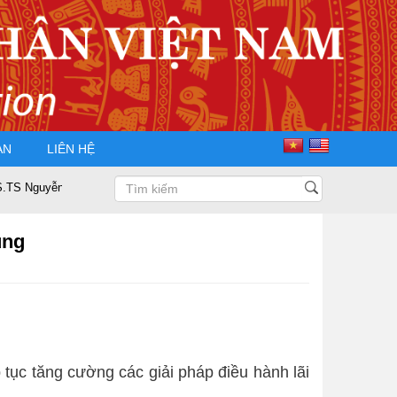
ÀN
LIÊN HỆ
yễn Trọng Điều tái đắc cử Chủ tịch Hội Doanh nhân Tư nhân Việt Nam nhiệ
ụng
ục tăng cường các giải pháp điều hành lãi