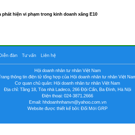
phát hiện vi phạm trong kinh doanh xăng E10
Diễn đàn
Tư vấn
Liên hệ
Hội doanh nhân tư nhân Việt Nam
Trang thông tin điện tử tổng hợp của Hội doanh nhân tư nhân Việt Na
Cơ quan chủ quản: Hội doanh nhân tư nhân Việt Nam
Địa chỉ: Tầng 18, Tòa nhà Ladeco, 266 Đội Cấn, Ba Đình, Hà Nội
Điện thoại: 024-3871.2666
Email:
hhdoanhnhanvn@yahoo.com.vn
Website được thiết kế bởi: Đổi Mới GRP