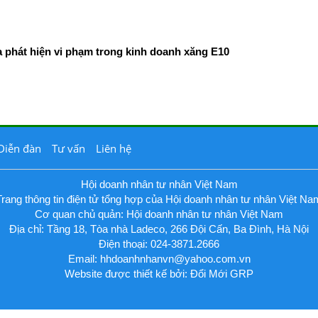
phát hiện vi phạm trong kinh doanh xăng E10
Diễn đàn
Tư vấn
Liên hệ
Hội doanh nhân tư nhân Việt Nam
Trang thông tin điện tử tổng hợp của Hội doanh nhân tư nhân Việt Na
Cơ quan chủ quản: Hội doanh nhân tư nhân Việt Nam
Địa chỉ: Tầng 18, Tòa nhà Ladeco, 266 Đội Cấn, Ba Đình, Hà Nội
Điện thoại: 024-3871.2666
Email:
hhdoanhnhanvn@yahoo.com.vn
Website được thiết kế bởi: Đổi Mới GRP