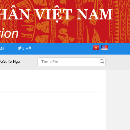
ÀN
LIÊN HỆ
S Nguyễn Trọng Điều tái đắc cử Chủ tịch Hội Doanh nhân Tư nhân Việt Nam