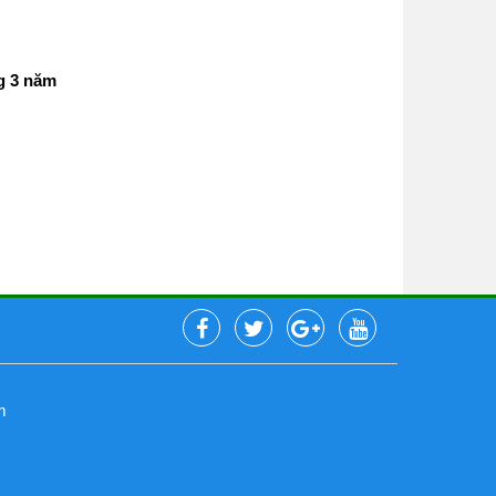
g 3 năm
m