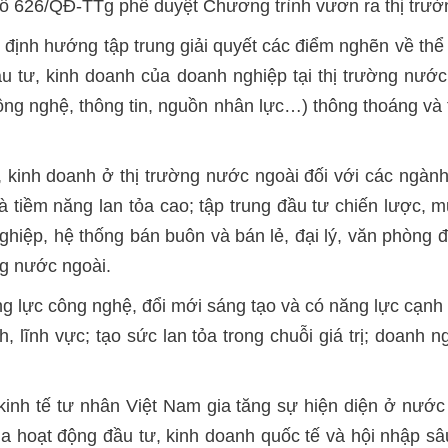
ố 626/QĐ-TTg phê duyệt Chương trình vươn ra thị trườn
định hướng tập trung giải quyết các điểm nghẽn về thể 
đầu tư, kinh doanh của doanh nghiệp tại thị trường nướ
công nghệ, thông tin, nguồn nhân lực…) thông thoáng và 
 kinh doanh ở thị trường nước ngoài đối với các ngành,
g và tiềm năng lan tỏa cao; tập trung đầu tư chiến lược
hiệp, hệ thống bán buôn và bán lẻ, đại lý, văn phòng đ
ng nước ngoài.
g lực công nghệ, đổi mới sáng tạo và có năng lực cạnh t
, lĩnh vực; tạo sức lan tỏa trong chuỗi giá trị; doanh 
inh tế tư nhân Việt Nam gia tăng sự hiện diện ở nước
 hoạt động đầu tư, kinh doanh quốc tế và hội nhập sâu