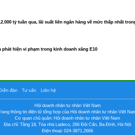
00 tỷ tuần qua, lãi suất liên ngân hàng về mức thấp nhất tron
phát hiện vi phạm trong kinh doanh xăng E10
Diễn đàn
Tư vấn
Liên hệ
Hội doanh nhân tư nhân Việt Nam
Trang thông tin điện tử tổng hợp của Hội doanh nhân tư nhân Việt Na
Cơ quan chủ quản: Hội doanh nhân tư nhân Việt Nam
Địa chỉ: Tầng 18, Tòa nhà Ladeco, 266 Đội Cấn, Ba Đình, Hà Nội
Điện thoại: 024-3871.2666