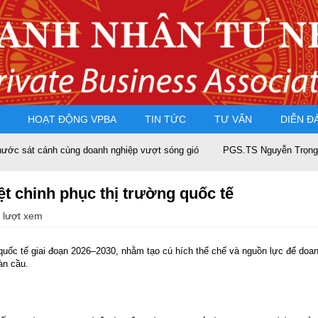
HOẠT ĐỘNG VPBA
TIN TỨC
TƯ VẤN
DIỄN Đ
át cánh cùng doanh nghiệp vượt sóng gió
PGS.TS Nguyễn Trọng Điều t
t chinh phục thị trường quốc tế
 lượt xem
uốc tế giai đoạn 2026–2030, nhằm tạo cú hích thể chế và nguồn lực để doan
àn cầu.