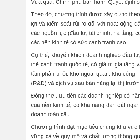
Vừa qua, Chính phủ ban hành Quyết định s
Theo đó
,
chương trình được xây dựng theo 
lợi và kiểm soát rủi ro đối với hoạt động 
các nguồn lực (đầu tư, tài chính, hạ tầng, 
các nền kinh tế có sức cạnh tranh cao.
Cụ thể, k
huyến khích doanh nghiệp đầu tư,
thế cạnh tranh quốc tế, có giá trị gia tăn
tâm phân phối, kho ngoại quan, khu công ng
(R&D) và dịch vụ sau bán hàng tại thị trườ
Đồng thời, ưu tiên các doanh nghiệp có năn
của nền kinh tế, có khả năng dẫn dắt ngành
doanh toàn cầu.
Chương trình đặt mục tiêu chung khu vực k
vững cả về quy mô và chất lượng thông qua