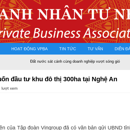
HOẠT ĐỘNG VPBA
TIN TỨC
TƯ VẤN
DIỄN Đ
Đất nước sát cánh cùng doanh nghiệp vượt sóng gió
PGS.TS
ốn đầu tư khu đô thị 300ha tại Nghệ An
 lượt xem
ên của Tập đoàn Vingroup đã có văn bản gửi UBND tỉnh