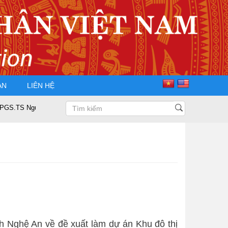
ÀN
LIÊN HỆ
 Nguyễn Trọng Điều tái đắc cử Chủ tịch Hội Doanh nhân Tư nhân Việt Nam
 Nghệ An về đề xuất làm dự án Khu đô thị