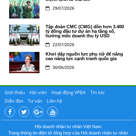
29/07/2026
Tập đoàn CMC (CMG) dồn hơn 3.400
tỷ đồng đầu tư dự án hạ tầng số,
hướng mốc doanh thu tỷ USD
22/07/2026
Khơi dậy nguồn lực phụ nữ để nâng
cao năng lực cạnh tranh quốc gia
30/06/2026
Giới thiệu
Hội viên
Hoạt động VPBA
Tin tức
Diễn đàn
Tư vấn
Liên hệ
Hội doanh nhân tư nhân Việt Nam
Trang thông tin điện tử tổng hợp của Hội doanh nhân tư nhân