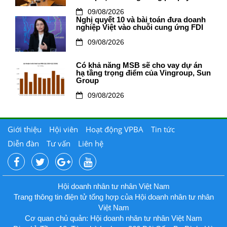
09/08/2026
Nghị quyết 10 và bài toán đưa doanh
nghiệp Việt vào chuỗi cung ứng FDI
09/08/2026
Có khả năng MSB sẽ cho vay dự án
hạ tầng trọng điểm của Vingroup, Sun
Group
09/08/2026
Giới thiệu
Hội viên
Hoạt động VPBA
Tin tức
Diễn đàn
Tư vấn
Liên hệ
Hội doanh nhân tư nhân Việt Nam
Trang thông tin điện tử tổng hợp của Hội doanh nhân tư nhân
Việt Nam
Cơ quan chủ quản: Hội doanh nhân tư nhân Việt Nam