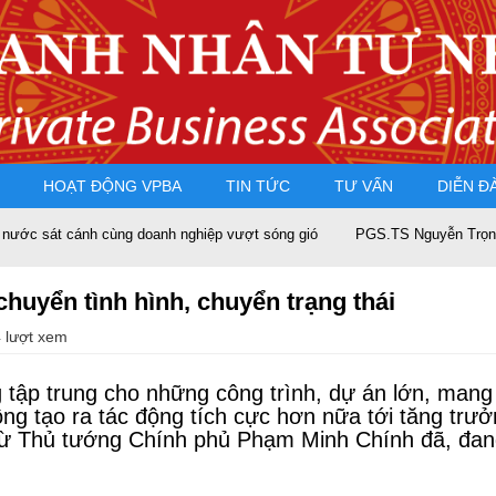
HOẠT ĐỘNG VPBA
TIN TỨC
TƯ VẤN
DIỄN Đ
ùng doanh nghiệp vượt sóng gió
PGS.TS Nguyễn Trọng Điều tái đắc cử
huyển tình hình, chuyển trạng thái
 lượt xem
 tập trung cho những công trình, dự án lớn, mang
ng tạo ra tác động tích cực hơn nữa tới tăng trưởn
từ Thủ tướng Chính phủ Phạm Minh Chính đã, đang 