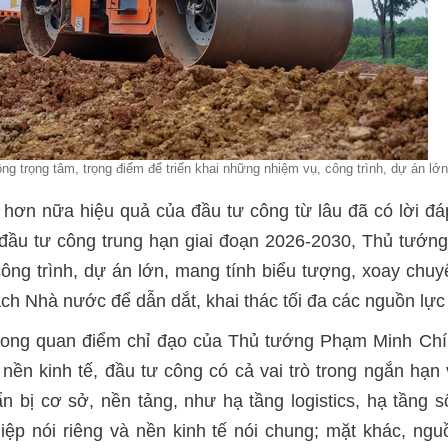
ông trọng tâm, trọng điểm để triển khai những nhiệm vụ, công trình, dự án l
hơn nữa hiệu quả của đầu tư công từ lâu đã có lời đáp
ầu tư công trung hạn giai đoạn 2026-2030, Thủ tướng đ
ông trình, dự án lớn, mang tính biểu tượng, xoay chuy
ách Nhà nước để dẫn dắt, khai thác tối đa các nguồn lực
 trong quan điểm chỉ đạo của Thủ tướng Phạm Minh Ch
 nền kinh tế, đầu tư công có cả vai trò trong ngắn hạn
n bị cơ sở, nền tảng, như hạ tầng logistics, hạ tầng 
iệp nói riêng và nền kinh tế nói chung; mặt khác, ng