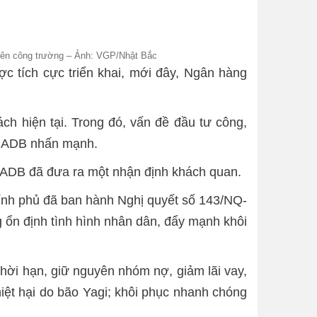
trên công trường – Ảnh: VGP/Nhật Bắc
c tích cực triển khai, mới đây, Ngân hàng
h hiện tại. Trong đó, vấn đề đầu tư công,
ủa ADB nhấn mạnh.
ia ADB đã đưa ra một nhận định khách quan.
ính phủ đã ban hành Nghị quyết số 143/NQ-
 ổn định tình hình nhân dân, đẩy mạnh khôi
thời hạn, giữ nguyên nhóm nợ, giảm lãi vay,
hiệt hại do bão Yagi; khôi phục nhanh chóng