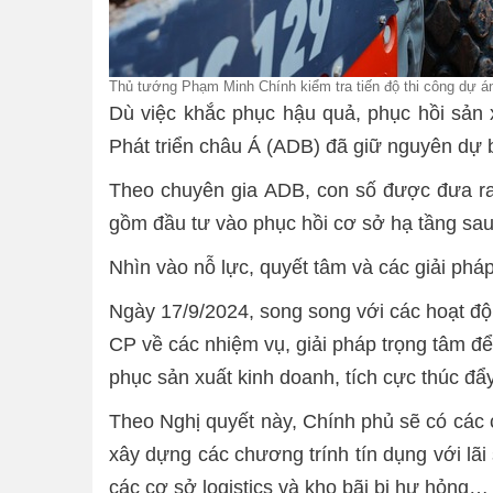
Thủ tướng Phạm Minh Chính kiểm tra tiến độ thi công dự á
Dù việc khắc phục hậu quả, phục hồi sản 
Phát triển châu Á (ADB) đã giữ nguyên dự
Theo chuyên gia ADB, con số được đưa ra 
gồm đầu tư vào phục hồi cơ sở hạ tầng sa
Nhìn vào nỗ lực, quyết tâm và các giải phá
Ngày 17/9/2024, song song với các hoạt đ
CP về các nhiệm vụ, giải pháp trọng tâm đ
phục sản xuất kinh doanh, tích cực thúc đẩy
Theo Nghị quyết này, Chính phủ sẽ có các c
xây dựng các chương trính tín dụng với lãi
các cơ sở logistics và kho bãi bị hư hỏng…