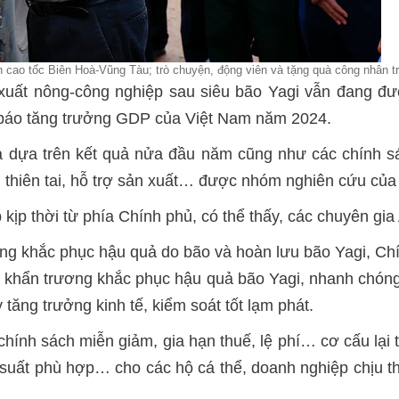
n cao tốc Biên Hoà-Vũng Tàu; trò chuyện, động viên và tặng quà công nhân 
xuất nông-công nghiệp sau siêu bão Yagi vẫn đang đượ
 báo tăng trưởng GDP của Việt Nam năm 2024.
dựa trên kết quả nửa đầu năm cũng như các chính sác
u thiên tai, hỗ trợ sản xuất… được nhóm nghiên cứu c
p kịp thời từ phía Chính phủ, có thể thấy, các chuyên g
ộng khắc phục hậu quả do bão và hoàn lưu bão Yagi, Ch
ể khẩn trương khắc phục hậu quả bão Yagi, nhanh chóng
 tăng trưởng kinh tế, kiểm soát tốt lạm phát.
hính sách miễn giảm, gia hạn thuế, lệ phí… cơ cấu lại 
 suất phù hợp… cho các hộ cá thể, doanh nghiệp chịu t