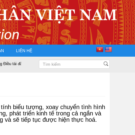
ÀN
LIÊN HỆ
 Chủ tịch Hội Doanh nhân Tư nhân Việt Nam nhiệm kỳ 2025 – 2030
Phá
 tính biểu tượng, xoay chuyển tình hình
g, phát triển kinh tế trong cả ngắn và
và sẽ tiếp tục được hiện thực hoá.