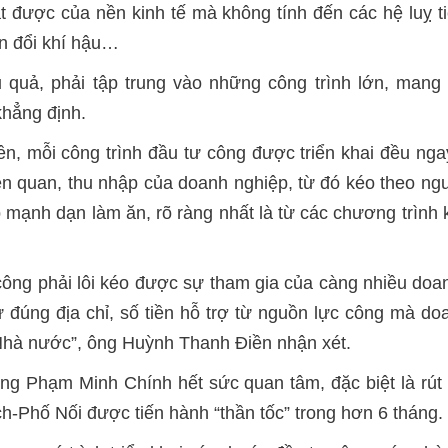
t được của nền kinh tế mà không tính đến các hệ luỵ t
iến đổi khí hậu…
 quả, phải tập trung vào những công trình lớn, mang 
khẳng định.
, mỗi công trình đầu tư công được triển khai đều ngay
iên quan, thu nhập của doanh nghiệp, từ đó kéo theo ng
mạnh dạn làm ăn, rõ ràng nhất là từ các chương trình k
công phải lôi kéo được sự tham gia của càng nhiều doa
tư đúng địa chỉ, số tiền hỗ trợ từ nguồn lực công mà 
Nhà nước”, ông Huỳnh Thanh Điền nhận xét.
g Phạm Minh Chính hết sức quan tâm, đặc biệt là rút k
-Phố Nối được tiến hành “thần tốc” trong hơn 6 tháng.