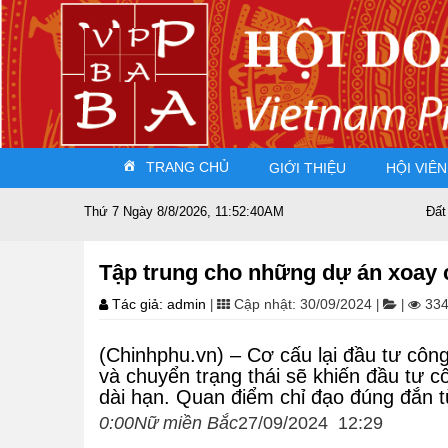
TRANG CHỦ
GIỚI THIỆU
HỘI VIÊN
Thứ 7 Ngày 8/8/2026, 11:52:41AM
Đất nước sát cánh c
Tập trung cho những dự án xoay c
Tác giả: admin
Cập nhật: 30/09/2024
334
|
|
|
(Chinhphu.vn) – Cơ cấu lại đầu tư công
và chuyển trạng thái sẽ khiến đầu tư cô
dài hạn. Quan điểm chỉ đạo đúng đắn 
0:00Nữ miền Bắc
27/09/2024 12:29