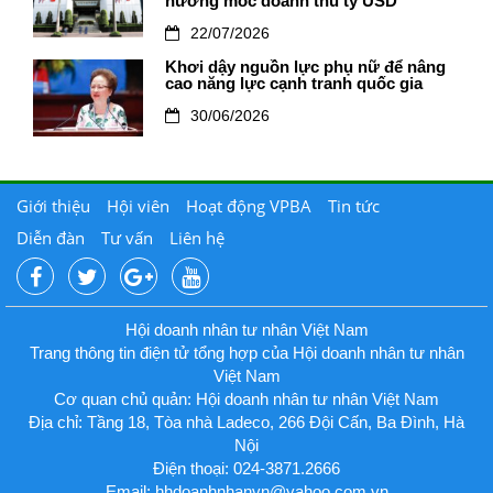
hướng mốc doanh thu tỷ USD
22/07/2026
Khơi dậy nguồn lực phụ nữ để nâng
cao năng lực cạnh tranh quốc gia
30/06/2026
Giới thiệu
Hội viên
Hoạt động VPBA
Tin tức
Diễn đàn
Tư vấn
Liên hệ
Hội doanh nhân tư nhân Việt Nam
Trang thông tin điện tử tổng hợp của Hội doanh nhân tư nhân
Việt Nam
Cơ quan chủ quản: Hội doanh nhân tư nhân Việt Nam
Địa chỉ: Tầng 18, Tòa nhà Ladeco, 266 Đội Cấn, Ba Đình, Hà
Nội
Điện thoại: 024-3871.2666
Email:
hhdoanhnhanvn@yahoo.com.vn