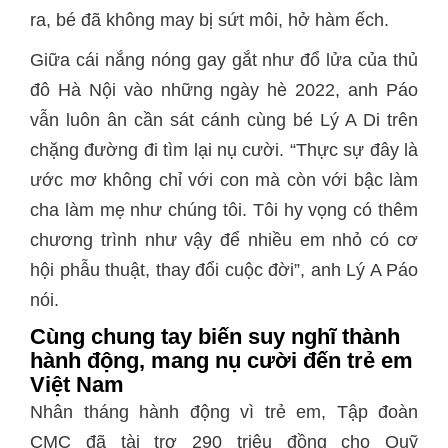
ra, bé đã không may bị sứt môi, hở hàm ếch.
Giữa cái nắng nóng gay gắt như đổ lửa của thủ
đô Hà Nội vào những ngày hè 2022, anh Páo
vẫn luôn ân cần sát cánh cùng bé Lý A Di trên
chặng đường đi tìm lại nụ cười. “Thực sự đây là
ước mơ không chỉ với con mà còn với bậc làm
cha làm mẹ như chúng tôi. Tôi hy vọng có thêm
chương trình như vậy để nhiều em nhỏ có cơ
hội phẫu thuật, thay đổi cuộc đời”, anh Lý A Páo
nói.
Cùng
chung tay
biến suy nghĩ thành
hành động, mang nụ cười đến trẻ em
Việt Nam
Nhân tháng hành động vì trẻ em, Tập đoàn
CMC đã tài trợ 290 triệu đồng cho Quỹ