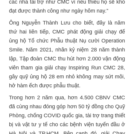
các nhà tài trợ như CMC vì nếu thiếu họ sẽ khó
đạt được thành công như ngày hôm nay.”
Ông Nguyễn Thành Lưu cho biết, đây là năm
thứ hai liên tiếp, CMC phát động giải chạy để
ủng hộ Tổ chức Phẫu thuật Nụ cười Operation
Smile. Năm 2021, nhân kỷ niệm 28 năm thành
lập, Tập đoàn CMC thu hút hơn 2.000 vận động
viên tham gia giải chạy Inspiring Run CMC 28,
gây quỹ ủng hộ 28 em nhỏ không may sứt môi,
hở hàm ếch được phẫu thuật.
Trong hơn 2 năm qua, hơn 4.500 CBNV CMC
đã cùng nhau đóng góp hơn 50 tỷ đồng cho Quỹ
Phòng, chống COVID quốc gia, tài trợ trang thiết
bị và vật tư y tế cho các bệnh viện tuyến đầu ở
Hà Nội và TP.HCM. Bên cạnh đó, giải Chạy