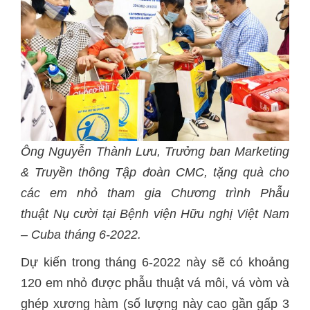
Ông Nguyễn Thành Lưu
,
Trưởng ban Marketing
& Truyền thông Tập đoàn CMC
,
tặng quà cho
các em nhỏ tham gia
C
hương trình
P
hẫu
thuật
N
ụ cười
tại Bệnh viện Hữu nghị Việt Nam
– Cuba tháng 6-2022
.
Dự kiến trong tháng 6-2022 này sẽ có khoảng
120 em nhỏ được phẫu thuật vá môi, vá vòm và
ghép xương hàm (số lượng này cao gần gấp 3