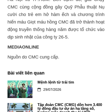
CMC cùng cộng đồng gây Quỹ Phẫu thuật Nụ
cười cho trẻ em hở hàm ếch và chương trình
hiến máu Giọt máu hồng CMC đã trở thành hoạt
động truyền thống hàng năm được tổ chức vào
dịp sinh nhật của công ty 26-5.
MEDIAONLINE
Nguồn do CMC cung cấp.
Bài viết liên quan
Mệnh lệnh từ trái tim
29/07/2026
Tập đoàn CMC (CMG) dồn hơn 3.400
tỷ đồng đầu tư dự án hạ tầng số,