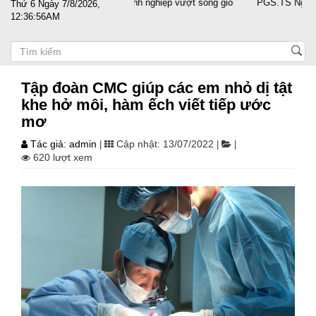
ớc sát cánh cùng doanh nghiệp vượt sóng gió
PGS.TS Nguyễn Trọng Đi
Thứ 6 Ngày 7/8/2026,
12:36:56AM
Tập đoàn CMC giúp các em nhỏ dị tật
khe hở môi, hàm ếch viết tiếp ước
mơ
Tác giả: admin
Cập nhật: 13/07/2022
|
|
|
620 lượt xem