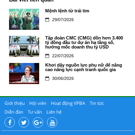
Mệnh lệnh từ trái tim
29/07/2026
Tập đoàn CMC (CMG) dồn hơn 3.400
tỷ đồng đầu tư dự án hạ tầng số,
hướng mốc doanh thu tỷ USD
22/07/2026
Khơi dậy nguồn lực phụ nữ để nâng
cao năng lực cạnh tranh quốc gia
30/06/2026
Giới thiệu
Hội viên
Hoạt động VPBA
Tin tức
Diễn đàn
Tư vấn
Liên hệ