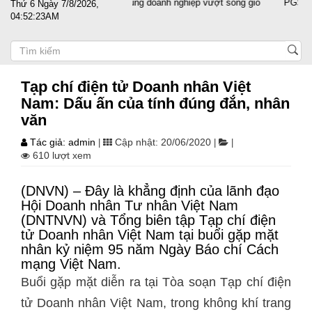
Đất nước sát cánh cùng doanh nghiệp vượt sóng gió
PGS.TS Ngu
Thứ 6 Ngày 7/8/2026,
04:52:23AM
Tạp chí điện tử Doanh nhân Việt
Nam: Dấu ấn của tính đúng đắn, nhân
văn
Tác giả: admin
Cập nhật: 20/06/2020
|
|
|
610 lượt xem
(DNVN) – Đây là khẳng định của lãnh đạo
Hội Doanh nhân Tư nhân Việt Nam
(DNTNVN) và Tổng biên tập Tạp chí điện
tử Doanh nhân Việt Nam tại buổi gặp mặt
nhân kỷ niệm 95 năm Ngày Báo chí Cách
mạng Việt Nam.
Buổi gặp mặt diễn ra tại Tòa soạn Tạp chí điện
tử Doanh nhân Việt Nam, trong không khí trang