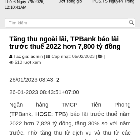
t cánh cùng doanh nghiệp vượt sóng gió
PGS.TS Nguyễn Trọng Điều tái
Thứ 6 Ngày 7/8/2026,
12:10:41AM
Tăng thu ngoài lãi, TPBank báo lãi
trước thuế 2022 hơn 7,800 tỷ đồng
Tác giả: admin
Cập nhật: 06/02/2023
|
|
|
510 lượt xem
26/01/2023 08:43
2
26-01-2023 08:43:51+07:00
Ngân hàng TMCP Tiên Phong
(TPBank,
HOSE
:
TPB
) báo lãi trước thuế năm
2022 hơn 7,828 tỷ đồng, tăng 30% so với năm
trước, nhờ tăng thu từ dịch vụ và thu từ các