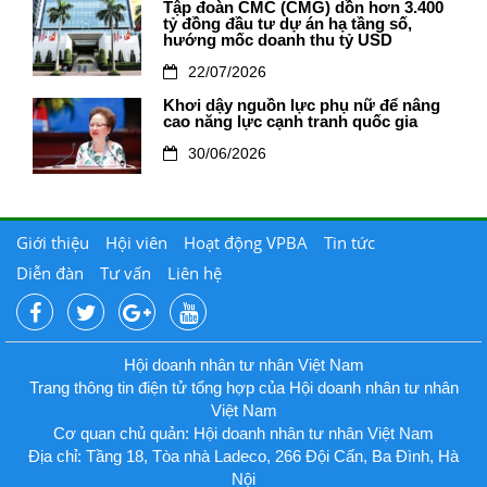
Tập đoàn CMC (CMG) dồn hơn 3.400
tỷ đồng đầu tư dự án hạ tầng số,
hướng mốc doanh thu tỷ USD
22/07/2026
Khơi dậy nguồn lực phụ nữ để nâng
cao năng lực cạnh tranh quốc gia
30/06/2026
Giới thiệu
Hội viên
Hoạt động VPBA
Tin tức
Diễn đàn
Tư vấn
Liên hệ
Hội doanh nhân tư nhân Việt Nam
Trang thông tin điện tử tổng hợp của Hội doanh nhân tư nhân
Việt Nam
Cơ quan chủ quản: Hội doanh nhân tư nhân Việt Nam
Địa chỉ: Tầng 18, Tòa nhà Ladeco, 266 Đội Cấn, Ba Đình, Hà
Nội