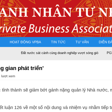
HOẠT ĐỘNG VPBA
TIN TỨC
TƯ VẤN
DIỄN Đ
Đất nước sát cánh cùng doanh nghiệp vượt sóng gió
PGS.TS Nguyễ
g gian phát triển’
 lượt xem
 tỉnh thành sẽ giảm bớt gánh nặng quản lý Nhà nước, m
ết luận 126 về một số nội dung và nhiệm vụ nhằm tiếp t