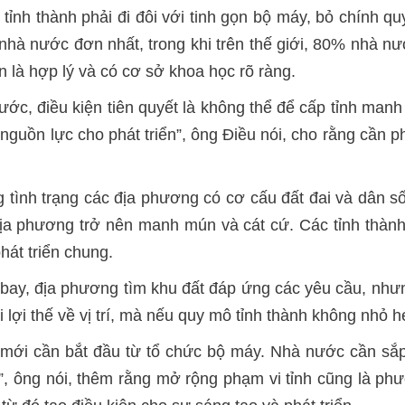
tỉnh thành phải đi đôi với tinh gọn bộ máy, bỏ chính 
hà nước đơn nhất, trong khi trên thế giới, 80% nhà nư
 là hợp lý và có cơ sở khoa học rõ ràng.
ước, điều kiện tiên quyết là không thể để cấp tỉnh man
nguồn lực cho phát triển”, ông Điều nói, cho rằng cần
 tình trạng các địa phương có cơ cấu đất đai và dân s
địa phương trở nên manh mún và cát cứ. Các tỉnh thành ph
hát triển chung.
 bay, địa phương tìm khu đất đáp ứng các yêu cầu, như
 lợi thế về vị trí, mà nếu quy mô tỉnh thành không nhỏ h
mới cần bắt đầu từ tổ chức bộ máy. Nhà nước cần sắp 
i”, ông nói, thêm rằng mở rộng phạm vi tỉnh cũng là p