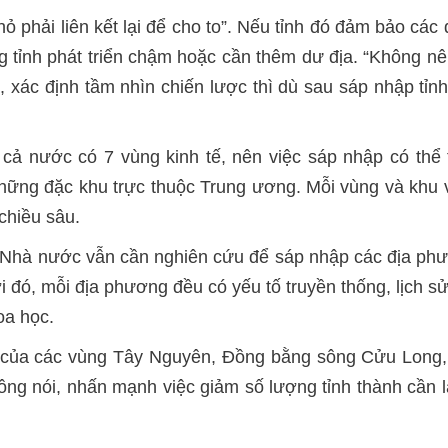
ỏ phải liên kết lại để cho to”. Nếu tỉnh đó đảm bảo các đ
 tỉnh phát triển chậm hoặc cần thêm dư địa. “Không nê
, xác định tầm nhìn chiến lược thì dù sau sáp nhập tỉn
 cả nước có 7 vùng kinh tế, nên việc sáp nhập có thể 
hững đặc khu trực thuộc Trung ương. Mỗi vùng và khu v
 chiều sâu.
Nhà nước vẫn cần nghiên cứu để sáp nhập các địa phươn
ới đó, mỗi địa phương đều có yếu tố truyền thống, lịch s
oa học.
tế của các vùng Tây Nguyên, Đồng bằng sông Cửu Long,
ng nói, nhấn mạnh việc giảm số lượng tỉnh thành cần 