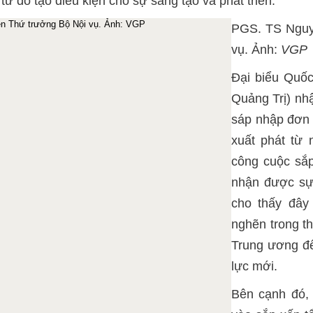
từ đó tạo điều kiện cho sự sáng tạo và phát triển.
PGS. TS Nguy
vụ. Ảnh:
VGP
Đại biểu Quốc
Quảng Trị) nhậ
sáp nhập đơn v
xuất phát từ 
công cuộc sắ
nhận được sự 
cho thấy đây
nghẽn trong th
Trung ương đế
lực mới.
Bên cạnh đó, 