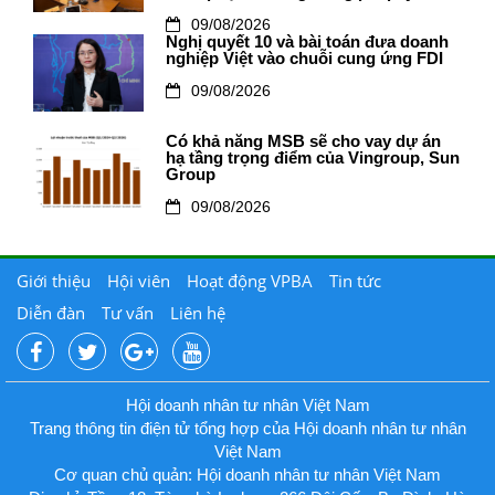
09/08/2026
Nghị quyết 10 và bài toán đưa doanh
nghiệp Việt vào chuỗi cung ứng FDI
09/08/2026
Có khả năng MSB sẽ cho vay dự án
hạ tầng trọng điểm của Vingroup, Sun
Group
09/08/2026
Giới thiệu
Hội viên
Hoạt động VPBA
Tin tức
Diễn đàn
Tư vấn
Liên hệ
Hội doanh nhân tư nhân Việt Nam
Trang thông tin điện tử tổng hợp của Hội doanh nhân tư nhân
Việt Nam
Cơ quan chủ quản: Hội doanh nhân tư nhân Việt Nam