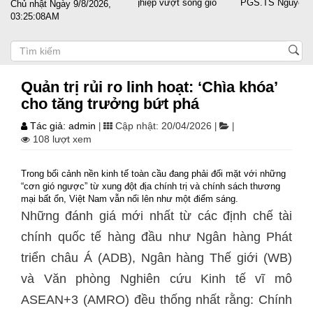
ước sát cánh cùng doanh nghiệp vượt sóng gió
PGS.TS Nguyễn Trọng Đ
Chủ nhật Ngày 9/8/2026,
03:25:08AM
Quản trị rủi ro linh hoạt: ‘Chìa khóa’
cho tăng trưởng bứt phá
Tác giả: admin
Cập nhật: 20/04/2026
|
|
|
108 lượt xem
Trong bối cảnh nền kinh tế toàn cầu đang phải đối mặt với những
“cơn gió ngược” từ xung đột địa chính trị và chính sách thương
mại bất ổn, Việt Nam vẫn nổi lên như một điểm sáng.
Những đánh giá mới nhất từ các định chế tài
chính quốc tế hàng đầu như Ngân hàng Phát
triển châu Á (ADB), Ngân hàng Thế giới (WB)
và Văn phòng Nghiên cứu Kinh tế vĩ mô
ASEAN+3 (AMRO) đều thống nhất rằng: Chính