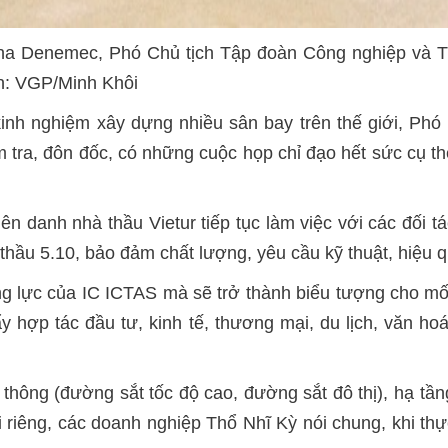
ha Denemec, Phó Chủ tịch Tập đoàn Công nghiệp và 
h: VGP/Minh Khôi
kinh nghiệm xây dựng nhiều sân bay trên thế giới, Ph
 tra, đôn đốc, có những cuộc họp chỉ đạo hết sức cụ 
danh nhà thầu Vietur tiếp tục làm việc với các đối tác
 thầu 5.10, bảo đảm chất lượng, yêu cầu kỹ thuật, hiệu q
ăng lực của IC ICTAS mà sẽ trở thành biểu tượng cho m
y hợp tác đầu tư, kinh tế, thương mại, du lịch, văn h
o thông (đường sắt tốc độ cao, đường sắt đô thị), hạ 
riêng, các doanh nghiệp Thổ Nhĩ Kỳ nói chung, khi thự