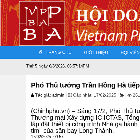
TRANG CHỦ
GIỚI THIỆU
HỘI VIÊN
Thứ 5 Ngày 6/8/2026, 06:57:16PM
Đất nước sát cánh c
Phó Thủ tướng Trần Hồng Hà tiếp 
Tác giả: admin
Cập nhật: 17/02/2025
261
|
|
|
(Chinhphu.vn) – Sáng 17/2, Phó Thủ 
Thương mại Xây dựng IC ICTAS, Tổng t
lắp đặt thiết bị công trình Nhà ga hà
tim” của sân bay Long Thành.
17/02/2025 09:57