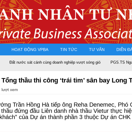
HOẠT ĐỘNG VPBA
TIN TỨC
TƯ VẤN
DIỄN Đ
ùng doanh nghiệp vượt sóng gió
PGS.TS Nguyễn Trọng Điều tái đắc cử
Tổng thầu thi công ‘trái tim’ sân bay Long 
 lượt xem
tướng Trần Hồng Hà tiếp ông Reha Denemec, Phó C
hầu đứng đầu Liên danh nhà thầu Vietur thực hiện
nh khách” của Dự án thành phần 3 thuộc Dự án CHK 