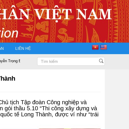
ÀN
LIÊN HỆ
 Chủ tịch Hội Doanh nhân Tư nhân Việt Nam nhiệm kỳ 2025 – 2030
Phá
Thành
hủ tịch Tập đoàn Công nghiệp và
 gói thầu 5.10 “Thi công xây dựng và
quốc tế Long Thành, được ví như “trái