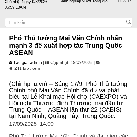
Đất nước sát cánh cùng doanh nghiệp vượt sóng gió
PGS.TS Nguyễn T
Chủ nhật Ngày 9/8/2026,
06:59:14AM
Phó Thủ tướng Mai Văn Chính nhấn
mạnh 3 đề xuất hợp tác Trung Quốc –
ASEAN
Tác giả: admin
Cập nhật: 19/09/2025
|
|
|
241 lượt xem
(Chinhphu.vn) – Sáng 17/9, Phó Thủ tướng
Chính phủ Mai Văn Chính đã dự và phát
biểu tại Lễ Khai mạc Hội chợ (CAEXPO) và
Hội nghị Thượng đỉnh Thương mại đầu tư
Trung Quốc – ASEAN lần thứ 22 (CABIS)
tại Nam Ninh, Quảng Tây, Trung Quốc.
17/09/2025 14:00
Phó Thủ tướng Mai Văn Chính và đại diện các