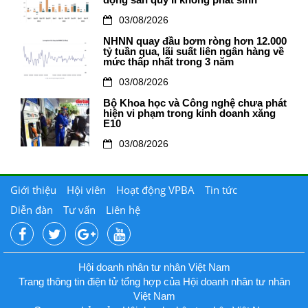
động sản quý II không phát sinh
03/08/2026
NHNN quay đầu bơm ròng hơn 12.000
tỷ tuần qua, lãi suất liên ngân hàng về
mức thấp nhất trong 3 năm
03/08/2026
Bộ Khoa học và Công nghệ chưa phát
hiện vi phạm trong kinh doanh xăng
E10
03/08/2026
Giới thiệu
Hội viên
Hoạt động VPBA
Tin tức
Diễn đàn
Tư vấn
Liên hệ
Hội doanh nhân tư nhân Việt Nam
Trang thông tin điện tử tổng hợp của Hội doanh nhân tư nhân
Việt Nam